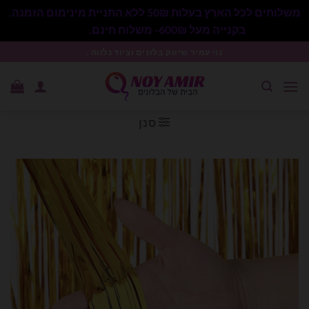
משלוחים לכל הארץ בעלות 50₪ ללא התניית מינימום הזמנה.
בקנייה מעל 600₪- משלוח חינם.
סגור
Ski
נוי עמיר שיווק בלונים וציוד נלווה .
t
conten
סנן