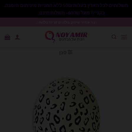
משלוחים לכל הארץ בעלות 50₪ ללא התניית מינימום הזמנה.
בקנייה מעל 600₪- משלוח חינם.
סגור
Ski
נוי עמיר שיווק בלונים וציוד נלווה .
t
conten
סנן