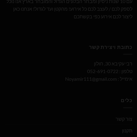
עם 10 שנות ניסיון ומבחר הבלונים הגדול והמובחר בארץ אנו נוכל
לספק לכם / לעצב לכם כל אירוע! מהקטן ועד לגדול! אנחנו כאן
ליצור לכם אירוע כפי בקשתכם
כתובת ויצירת קשר
רבי עקיבא 30, חולון
טלפון : 052-691-0722
אימייל :
Noyamir111@gmail.com
כלים
צור קשר
תקנון