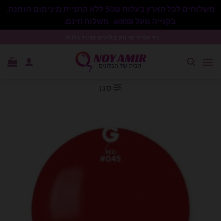
משלוחים לכל הארץ בעלות 50₪ ללא התניית מינימום הזמנה.
בקנייה מעל 600₪- משלוח חינם.
סגור
Ski
נוי עמיר שיווק בלונים וציוד נלווה .
t
conten
סנן