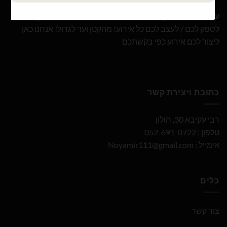
עם 10 שנות ניסיון ומבחר הבלונים הגדול והמובחר בארץ אנו נוכל
לספק לכם / לעצב לכם כל אירוע! מהקטן ועד לגדול! אנחנו כאן
ליצור לכם אירוע כפי בקשתכם
כתובת ויצירת קשר
רבי עקיבא 30, חולון
טלפון : 052-691-0722
אימייל :
Noyamir111@gmail.com
כלים
צור קשר