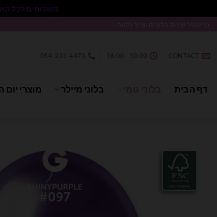
משלוחים לכל הארץ בעלות 50₪ ללא התניית מינימום הזמנה.
Ski
נוי עמיר שיווק בלונים וציוד נלווה .
t
conten
054-231-4473
10:00 - 16:00
CONTACT
דף הבית
בלוני גומי
בלוני מיילר
מוצרי יום ה