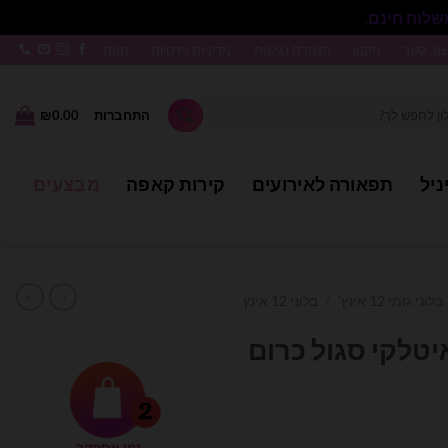
סגור
צור קשר
תקנון
הצהרת נגישות
מדיניות פרטיות
חנות
התחברות
0.00
₪
ניל
תפאורה לאירועים
קירות קאפה
מבצעים
בלוני גומי 12 אינץ'
/
בלוני 12 אינץ
איטלקי סגול כרום
ר