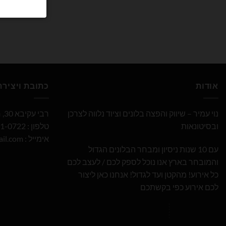
אודות
כתובת ויציר
נוי עמיר – שיווק והפצה בלונים וציוד נלווה לצרכן
רבי עקיבא 30, חולון
ובסיטונאות
טלפון : 052-691-0722
אימייל :
il.com
עם 10 שנות ניסיון ומבחר הבלונים הגדול
והמובחר בארץ אנו נוכל לספק לכם / לעצב לכם
כל אירוע! מהקטן ועד לגדול! אנחנו כאן ליצור
לכם אירוע כפי בקשתכם