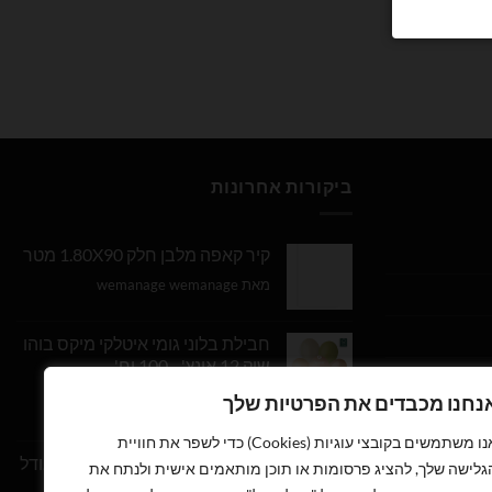
ביקורות אחרונות
קיר קאפה מלבן חלק 1.80X90 מטר
מאת wemanage wemanage
חבילת בלוני גומי איטלקי מיקס בוהו
שיק 12 אינץ' - 100 יח'
נחנו מכבדים את הפרטיות שלך
דורג
5
מתוך
מאת Daniel Edri
5
אנו משתמשים בקובצי עוגיות (Cookies) כדי לשפר את חוויית
בלון מספר 9 בצבע זהב מטאלי גודל
גלישה שלך, להציג פרסומות או תוכן מותאמים אישית ולנתח את
34 אינץ