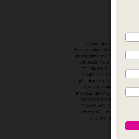
ומי
,
בלונים
aquamarine
,
baby pink
,
balloo
balloons gemar
,
black
,
gemar 11 inc
pastel
,
gemar mix Color
,
go green b
בן
,
בלון בצבע אדום
,
בלון בצבע חול
,
ם
,
בלון גומי ורוד בייבי
,
בלון גומי ורוד
קרון
,
בלון גלידה
,
בלון ורוד
,
בלון חום
,
,
בלון מיסטי רוז גולד
,
בלון מנטה
,
בלון
ה
,
בלון צהוב
,
בלון שחור
,
בלוני גומי
,
,
בלוני גומי בגווני בוהו
,
בלוני גומי עגולים
,
בלוני גומי
ר
,
בלוני כרום גיימר
,
בלוני פסטל 12
ז גולד
,
בלוני שמפנייה
,
בלונים איטלקי
,
כהה
,
חבילת בלונים
,
סגול כרום
ות