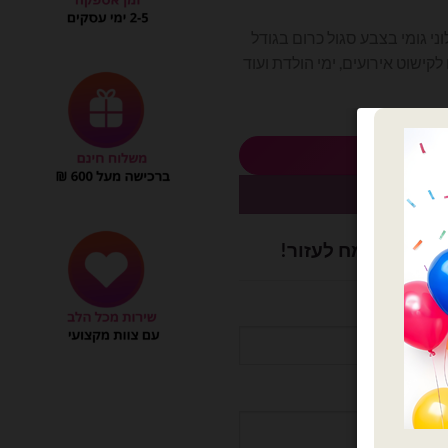
חי
ת 50 יחידות בלוני גומי בצבע סגול כרום בגודל
₪53
אינץ' - 50 יח'
 לסל
כשיו
ושלם? נשמח לעזור!