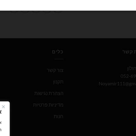
ת קשר
כלים
צור קשר
תקנון
Noyamir111@gma
הצהרת נגישות
מדיניות פרטיות
א
חנות
ה