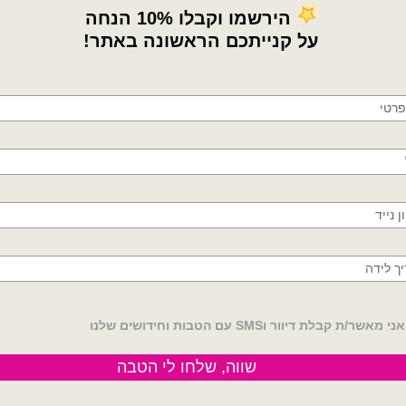
×
🚚
משלוחים מהיום למחר!
חולון, בת ים, תל אביב, ראשון לציון, גבעתיים, רמת
קטגוריות:
בלוני 12 אינץ - gemar
,
בלוני ג
גן, בני ברק, אזור, נס ציונה, רמלה, לוד, אשדוד, יבנה,
תגיות:
100 בלונים
,
ns matalic metallic
פתח תקווה
h
,
gemar 12 balloons
,
gemar balloons
alloons
,
gold
,
lilac
,
misty rose
,
mocha
,
yellow
,
red 12
,
pink
,
perl
,
בלון בצבע א
בלון בצבע ירוק יער
,
בלון גומי בצבע כתו
זוהר
,
בלון גומי ורוד רוז
,
בלון גומי תכלת מ
בלון כחול
,
בלון לבן
,
בלון לילך
,
בלון מוקה
סגול
,
בלון עבה איטלקי כרום
,
בלון פוקסי
בלוני גומי 12 אינצ׳ בלוני בוהו שיק בלוני גומי בצבעי מקרון
שיק
,
בלוני גומי ירוק זית
,
בלוני גומי מאלי 11 אינצ
פסטל 12 אינצ
,
בלוני גומי של חברת גיימ
אינצ׳
,
בלוני פסטל מיקס צבעים
,
בלוני רו
בלונים בצבע אפור
,
בלונים בצבע כחול 
מדיניות החלפות / החזר