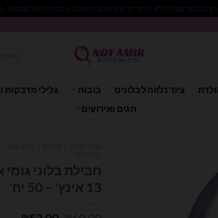
 בקנייה מעל 600₪- משלוח חינם.
חיפוש
עבור:
ולדת
ציוד נלווה לבלונים
בובות
גלילי מדבקות וי
חגים ואירועים
עמוד הבית
/
בלונים
/
בלוני גומי
/
- GEMAR
חבילת בלוני גומי 
13 אינץ' – 50 יח'
המחיר
המחי
₪
₪