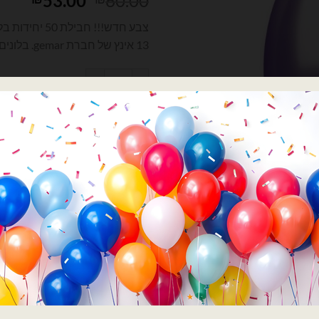
53.00
60.00
המקורי
הנוכ
צבע חדש!!! חביל
היה:
הוא:
13 אינץ של חברת gemar. בלונים לקישוט אירועים, ימי הולדת ועוד
.00.
₪60.00.
כמות של חבילת בלוני גומי איטלקי סגול כרום 13 
הוספה
קנה ע
רוצה עזרה לארגן אירוע מ
השם שלך
הטלפון שלך