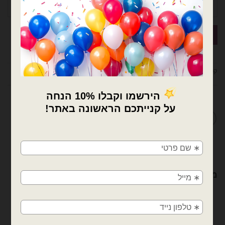
קטגוריות:
בלוני 19 אינץ׳ - gemar
,
בלוני גומי
,
בלונים
מדיניות החלפות / החזרות
×
🚚
משלוחים מהיום למחר!
חולון, בת ים, תל אביב, ראשון לציון, גבעתיים, רמת
מוצרים קשורים
גן, בני ברק, אזור, נס ציונה, רמלה, לוד, אשדוד, יבנה,
פתח תקווה