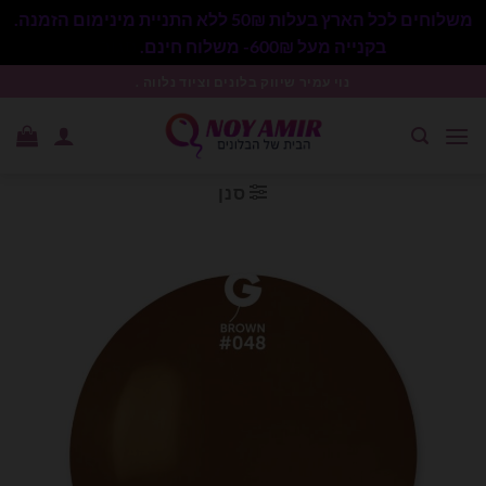
משלוחים לכל הארץ בעלות 50₪ ללא התניית מינימום הזמנה.
בקנייה מעל 600₪- משלוח חינם.
סגור
Ski
נוי עמיר שיווק בלונים וציוד נלווה .
t
conten
סנן