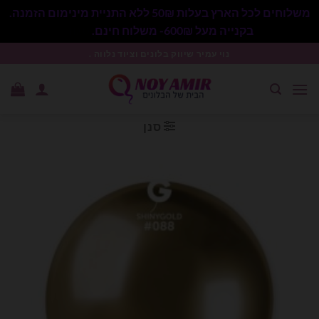
משלוחים לכל הארץ בעלות 50₪ ללא התניית מינימום הזמנה.
בקנייה מעל 600₪- משלוח חינם.
סגור
Ski
נוי עמיר שיווק בלונים וציוד נלווה .
t
conten
סנן