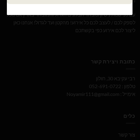
נוי עמיר – שיווק והפצה בלונים וציוד נלווה לצרכן ובסיטונאות
עם 10 שנות ניסיון ומבחר הבלונים הגדול והמובחר בארץ אנו נוכל
לספק לכם / לעצב לכם כל אירוע! מהקטן ועד לגדול! אנחנו כאן
ליצור לכם אירוע כפי בקשתכם
כתובת ויצירת קשר
רבי עקיבא 30, חולון
טלפון : 052-691-0722
אימייל :
Noyamir111@gmail.com
כלים
צור קשר