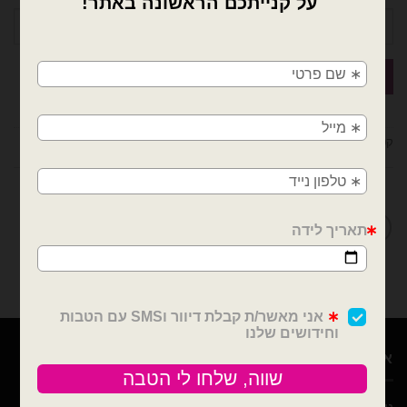
×
🚚
משלוחים מהיום למחר!
חולון, בת ים, תל אביב, ראשון לציון, גבעתיים, רמת
גן, בני ברק, אזור, נס ציונה, רמלה, לוד, אשדוד, יבנה,
קטגוריות:
בלוני 19 אינץ׳ - gemar
,
בלוני גומי
,
בלונים
פתח תקווה
מדיניות החלפות / החזרות
אודות