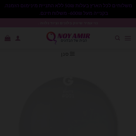
משלוחים לכל הארץ בעלות 50₪ ללא התניית מינימום הזמנה.
בקנייה מעל 600₪- משלוח חינם.
סגור
Ski
נוי עמיר שיווק בלונים וציוד נלווה .
t
conten
סנן