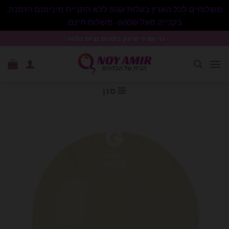
משלוחים לכל הארץ בעלות 50₪ ללא התניית מינימום הזמנה.
בקנייה מעל 600₪- משלוח חינם.
סגור
Ski
נוי עמיר שיווק בלונים וציוד נלווה .
t
conten
סנן