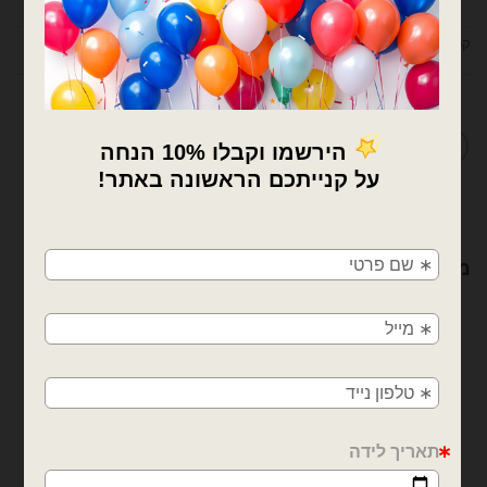
קטגוריות:
בלוני 19 אינץ׳ - gemar
,
בלוני גומי
,
בלונים
מדיניות החלפות / החזרות
×
🚚
מוצרים קשורים
משלוחים מהיום למחר!
חולון, בת ים, תל אביב, ראשון לציון, גבעתיים, רמת
גן, בני ברק, אזור, נס ציונה, רמלה, לוד, אשדוד, יבנה,
פתח תקווה