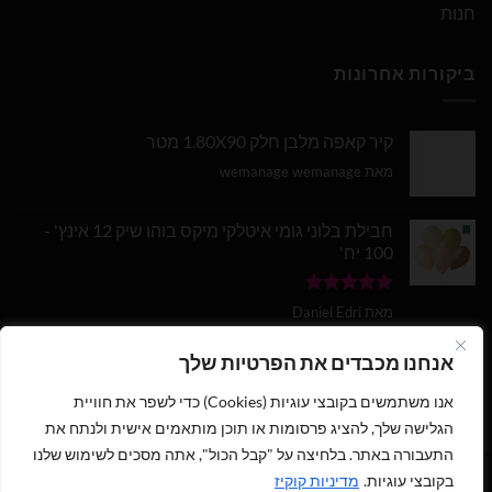
חנות
ביקורות אחרונות
קיר קאפה מלבן חלק 1.80X90 מטר
מאת wemanage wemanage
חבילת בלוני גומי איטלקי מיקס בוהו שיק 12 אינץ' -
100 יח'
דורג
5
מתוך
מאת Daniel Edri
5
בלון מספר 9 בצבע זהב מטאלי גודל 34 אינץ
אנחנו מכבדים את הפרטיות שלך
אנו משתמשים בקובצי עוגיות (Cookies) כדי לשפר את חוויית
דורג
5
מתוך
מאת wemanage wemanage
5
הגלישה שלך, להציג פרסומות או תוכן מותאמים אישית ולנתח את
התעבורה באתר. בלחיצה על "קבל הכול", אתה מסכים לשימוש שלנו
1
בקובצי עוגיות.
מדיניות קוקיז