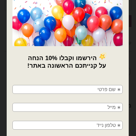
קטגוריות:
בלוני גומי
,
בלוני גומי 5 אינץ - gemar
,
בלוני גומי 5 אינץ'
,
בלונים
מדיניות החלפות / החזרות
×
🚚
משלוחים מהיום למחר!
חולון, בת ים, תל אביב, ראשון לציון, גבעתיים, רמת
מוצרים קשורים
גן, בני ברק, אזור, נס ציונה, רמלה, לוד, אשדוד, יבנה,
פתח תקווה