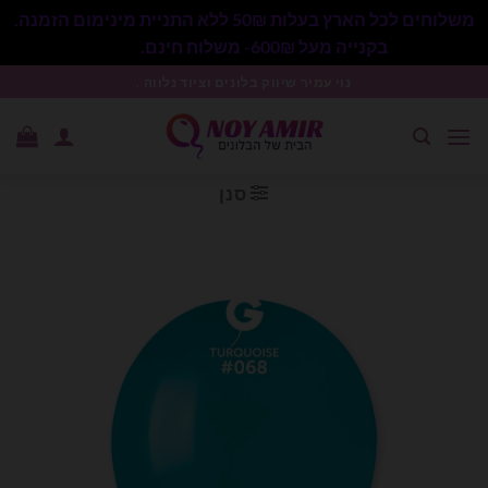
משלוחים לכל הארץ בעלות 50₪ ללא התניית מינימום הזמנה.
בקנייה מעל 600₪- משלוח חינם.
סגור
Ski
נוי עמיר שיווק בלונים וציוד נלווה .
t
conten
סנן