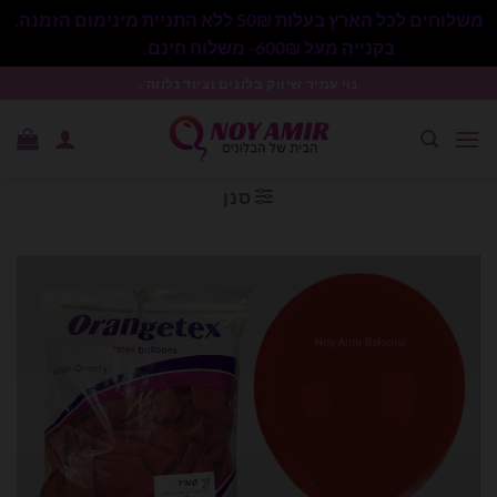
משלוחים לכל הארץ בעלות 50₪ ללא התניית מינימום הזמנה.
בקנייה מעל 600₪- משלוח חינם.
סגור
Ski
נוי עמיר שיווק בלונים וציוד נלווה .
t
conten
סנן