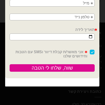
גן, בני ברק, אזור, נס ציונה, רמלה, לוד, אשדוד, יבנה,
פתח תקווה
אודות
נוי עמיר – שיווק והפצה בלונים וציוד נלווה לצרכן ובסיטונאות
עם 10 שנות ניסיון ומבחר הבלונים הגדול והמובחר בארץ אנו נוכל
לספק לכם / לעצב לכם כל אירוע! מהקטן ועד לגדול! אנחנו כאן
ליצור לכם אירוע כפי בקשתכם
כתובת ויצירת קשר
רבי עקיבא 30, חולון