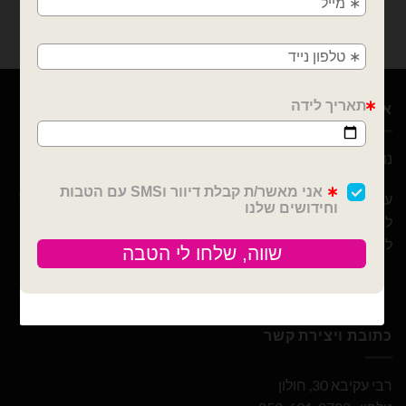
גן, בני ברק, אזור, נס ציונה, רמלה, לוד, אשדוד, יבנה,
פתח תקווה
אודות
נוי עמיר – שיווק והפצה בלונים וציוד נלווה לצרכן ובסיטונאות
עם 10 שנות ניסיון ומבחר הבלונים הגדול והמובחר בארץ אנו נוכל
לספק לכם / לעצב לכם כל אירוע! מהקטן ועד לגדול! אנחנו כאן
ליצור לכם אירוע כפי בקשתכם
כתובת ויצירת קשר
רבי עקיבא 30, חולון