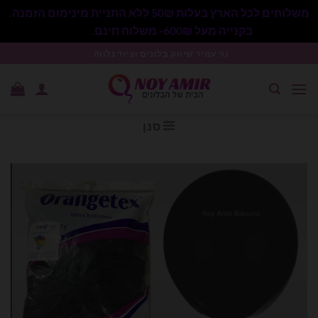
משלוחים לכל הארץ בעלות 50₪ ללא התניית מינימום הזמנה.
בקנייה מעל 600₪- משלוח חינם.
סגור
Ski
נוי עמיר שיווק בלונים וציוד נלווה .
t
conten
סנן