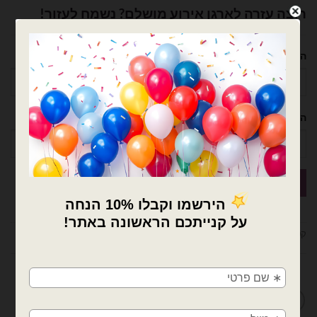
רוצה עזרה לארגן אירוע מושלם? נשמח לעזור!
השם שלך
הטלפון שלך
קטגוריות:
בלוני 18 אינץ נוי עמיר
,
בלוני גומי
,
בלוני גומי 18 אינץ'
,
בלונים
×
🚚
מדיניות החלפות / החזרות
משלוחים מהיום למחר!
חולון, בת ים, תל אביב, ראשון לציון, גבעתיים, רמת