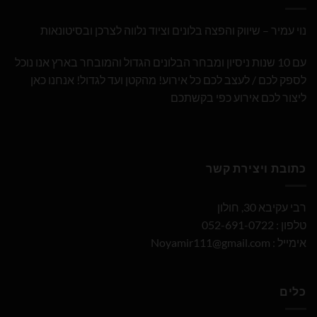
נוי עמיר – שיווק והפצה בלונים וציוד נלווה לצרכן ובסיטונאות
עם 10 שנות ניסיון ומבחר הבלונים הגדול והמובחר בארץ אנו נוכל
לספק לכם / לעצב לכם כל אירוע! מהקטן ועד לגדול! אנחנו כאן
ליצור לכם אירוע כפי בקשתכם
כתובת ויצירת קשר
רבי עקיבא 30, חולון
טלפון : 052-691-0722
אימייל :
Noyamir111@gmail.com
כלים