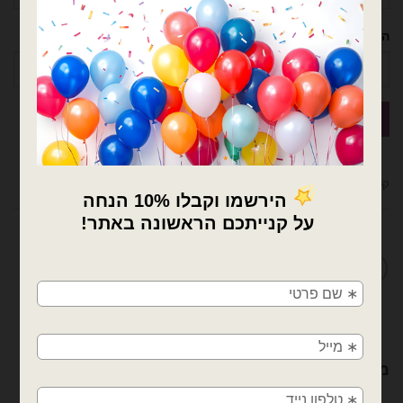
הטלפון שלך
קטגוריות:
בלוני גומי
,
בלוני גומי נקניק
,
בלונים
מדיניות החלפות / החזרות
×
🚚
משלוחים מהיום למחר!
חולון, בת ים, תל אביב, ראשון לציון, גבעתיים, רמת
גן, בני ברק, אזור, נס ציונה, רמלה, לוד, אשדוד, יבנה,
מוצרים קשורים
פתח תקווה