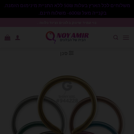
משלוחים לכל הארץ בעלות 50₪ ללא התניית מינימום הזמנה.
בקנייה מעל 600₪- משלוח חינם.
סגור
Ski
נוי עמיר שיווק בלונים וציוד נלווה .
t
conten
סנן