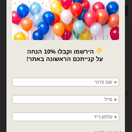
קטגוריות:
בלוני גומי
,
בלוני גומי נקניק
,
בלונים
מדיניות החלפות / החזרות
×
🚚
משלוחים מהיום למחר!
מוצרים קשורים
חולון, בת ים, תל אביב, ראשון לציון, גבעתיים, רמת
גן, בני ברק, אזור, נס ציונה, רמלה, לוד, אשדוד, יבנה,
פתח תקווה