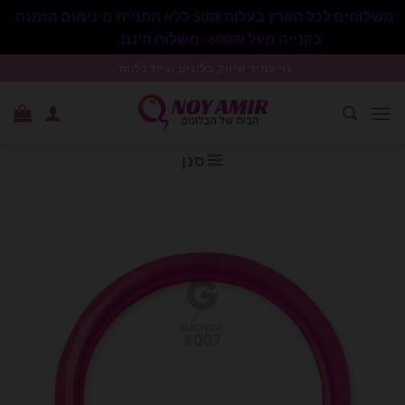
משלוחים לכל הארץ בעלות 50₪ ללא התניית מינימום הזמנה.
בקנייה מעל 600₪- משלוח חינם.
סגור
Ski
נוי עמיר שיווק בלונים וציוד נלווה .
t
conten
סנן