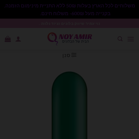
משלוחים לכל הארץ בעלות 50₪ ללא התניית מינימום הזמנה.
בקנייה מעל 600₪- משלוח חינם.
סגור
Ski
נוי עמיר שיווק בלונים וציוד נלווה .
t
conten
סנן