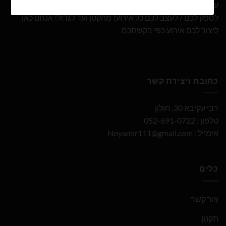
עם 10 שנות ניסיון ומבחר הבלונים הגדול והמובחר בארץ אנו נוכל
לספק לכם / לעצב לכם כל אירוע! מהקטן ועד לגדול! אנחנו כאן
ליצור לכם אירוע כפי בקשתכם
כתובת ויצירת קשר
רבי עקיבא 30, חולון
טלפון : 052-691-0722
אימייל :
Noyamir111@gmail.com
כלים
צור קשר
תקנון