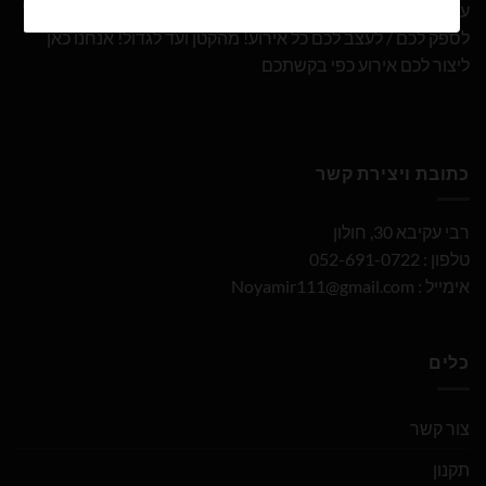
עם 10 שנות ניסיון ומבחר הבלונים הגדול והמובחר בארץ אנו נוכל
לספק לכם / לעצב לכם כל אירוע! מהקטן ועד לגדול! אנחנו כאן
ליצור לכם אירוע כפי בקשתכם
כתובת ויצירת קשר
רבי עקיבא 30, חולון
טלפון : 052-691-0722
אימייל :
Noyamir111@gmail.com
כלים
צור קשר
תקנון