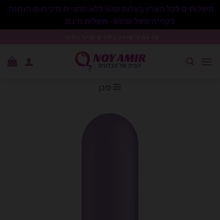
משלוחים לכל הארץ בעלות 50₪ ללא התניית מינימום הזמנה.
בקנייה מעל 600₪- משלוח חינם.
סגור
Ski
נוי עמיר שיווק בלונים וציוד נלווה .
t
conten
סנן