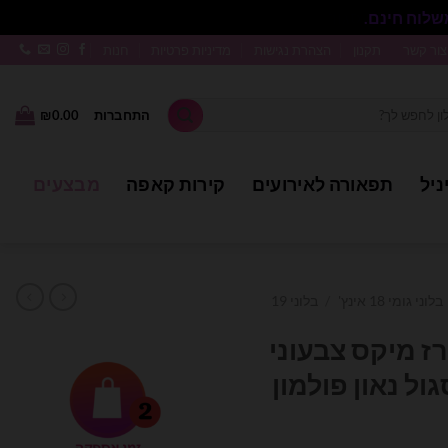
סגור
צור קשר
תקנון
הצהרת נגישות
מדיניות פרטיות
חנות
התחברות
0.00
₪
ניל
תפאורה לאירועים
קירות קאפה
מבצעים
בלוני גומי 18 אינץ'
/
בלוני 19
וני אורז מיקס צבעוני
ול נאון פולמון