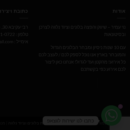
אודות
כתובת ויציר
נוי עמיר – שיווק והפצה בלונים וציוד נלווה לצרכן
רבי עקיבא 30, חולון
ובסיטונאות
טלפון : 052-691-0722
אימייל :
il.com
עם 10 שנות ניסיון ומבחר הבלונים הגדול
והמובחר בארץ אנו נוכל לספק לכם / לעצב לכם
כל אירוע! מהקטן ועד לגדול! אנחנו כאן ליצור
לכם אירוע כפי בקשתכם
1
כתבו לנו ישירות לווצאפ
כל הזכויות שמורות 2026 ©
נוי עמיר - שיווק והפצת בלונים וציוד נלווה
| מנו