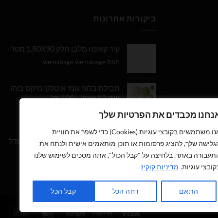
ביקורות אחרונות
קיר קאפה מלבן חלק 1.80X90 מטר
מאת wemanage wemanage
חבילת בלוני גומי איטלקי מיקס בוהו
שיק 12 אינץ' - 100 יח'
נחנו מכבדים את הפרטיות שלך
דורג
5
מתוך
מאת Daniel Edri
5
אנו משתמשים בקובצי עוגיות (Cookies) כדי לשפר את חוויית
בלון מספר 9 בצבע זהב מטאלי גודל
גלישה שלך, להציג פרסומות או תוכן מותאמים אישית ולנתח את
34 אינץ
תעבורה באתר. בלחיצה על "קבל הכול", אתה מסכים לשימוש שלנו
קובצי עוגיות.
מדיניות קוקיז
דורג
5
מתוך
מאת wemanage wemanage
5
התאם
דחה הכל
קבל הכל