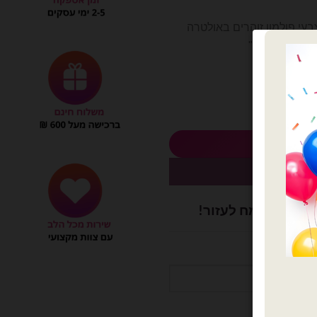
מיקס צבעי פולמון זוהרים באולטרה
 אינץ"
 לסל
כשיו
ושלם? נשמח לעזור!