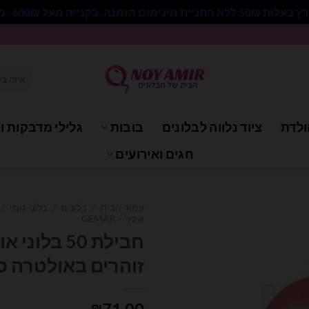
 בקנייה מעל 600₪- משלוח חינם.
חיפוש
עבור:
ולדת
ציוד נלווה לבלונים
בובות
גלילי מדבקות וי
חגים ואירועים
עמוד הבית
/
בלונים
/
בלוני גומי
/
אינץ׳ - GEMAR
חבילת 50 בל
זוהרים באולטרה סג
₪