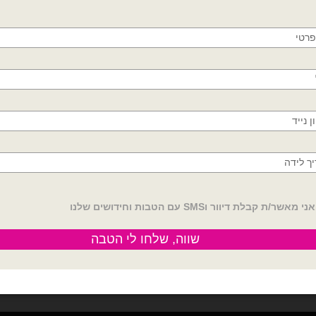
משלוחים מהיום למחר!
חולון, בת ים, תל אביב, ראשון לציון, גבעתיים, רמת
גן, בני ברק, אזור, נס ציונה, רמלה, לוד, אשדוד, יבנה,
פתח תקווה
קטגוריות:
בלוני 19 אינץ׳ - gemar
,
בלוני גומי
תגיות:
rice balloons
,
בלון אורז
,
בלון אור
אינץ
,
בלוני אורז גיימר
,
בלוני אורז חתונה
,
בלונים אולטרה סגול
,
בלונים אורז
,
בלונים
נאון
מדיניות החלפות / החזר