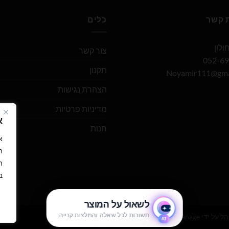
ת קשר
כלים
צור קשר
תקנון
Noyamir111@gma
הצהרת נגישות
מדיניות פרטיות
א
חנות
ה
ה
ב
הל על ידי
WEmanage - ניהול אתרים