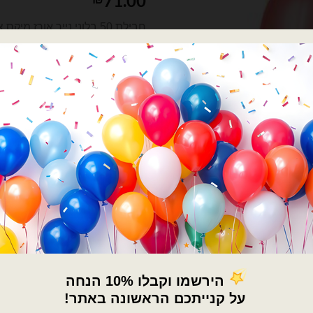
71.00
חבילת 50 בלוני נייר אורז 
סגול של חברת גיימר האיכותית בגודל 18
מתאים לניפוח בלונים באוויר
כמות של חבילת 50 בלוני אורז מיקס צבעוני זוהרים באולטרה סגול נאון פולמון
הוספה
קנה ע
רוצה עזרה לארגן אירוע מ
השם שלך
×
🚚
הטלפון שלך