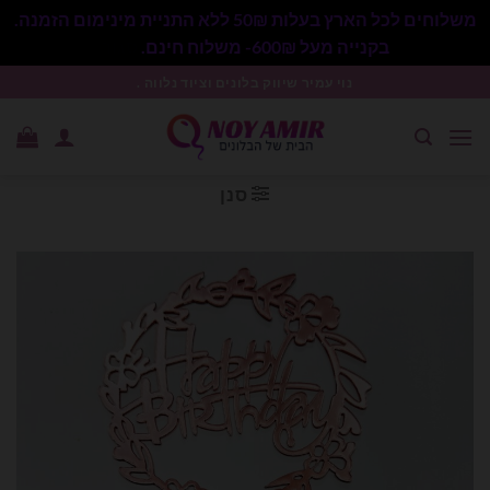
משלוחים לכל הארץ בעלות 50₪ ללא התניית מינימום הזמנה.
בקנייה מעל 600₪- משלוח חינם.
סגור
Ski
נוי עמיר שיווק בלונים וציוד נלווה .
t
conten
סנן