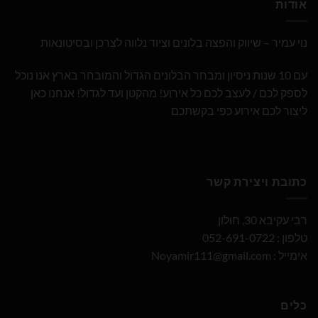
אודות
נוי עמיר – שיווק והפצה בלונים וציוד נלווה לצרכן ובסיטונאות
עם 10 שנות ניסיון ומבחר הבלונים הגדול והמובחר בארץ אנו נוכל
לספק לכם / לעצב לכם כל אירוע! מהקטן ועד לגדול! אנחנו כאן
ליצור לכם אירוע כפי בקשתכם
כתובת ויצירת קשר
רבי עקיבא 30, חולון
טלפון : 052-691-0722
אימייל :
Noyamir111@gmail.com
כלים