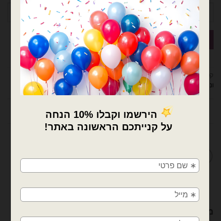
קטגוריות:
דובים ציוד למעצבים ומוצרי יום הולדת
,
מוצרי יום הולדת
,
קישוטים
ונרות לעוגה
תיאור
מדיניות החלפות / החזרות
×
🚚
משלוחים מהיום למחר!
חולון, בת ים, תל אביב, ראשון לציון, גבעתיים, רמת
גן, בני ברק, אזור, נס ציונה, רמלה, לוד, אשדוד, יבנה,
פתח תקווה
מוצרים קשורים