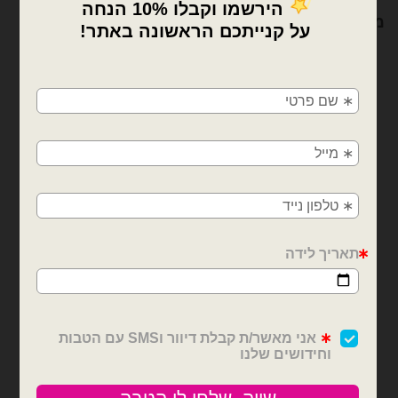
מוצרים קשורים
×
🚚
משלוחים מהיום למחר!
חולון, בת ים, תל אביב, ראשון לציון, גבעתיים, רמת
גן, בני ברק, אזור, נס ציונה, רמלה, לוד, אשדוד, יבנה,
פתח תקווה
דובים ציוד למעצבים ומוצרי יום הולדת
דובים ציוד למעצבים ומוצרי יום הולדת
חצאית פרנזים לשולחן
וילון פרנזים לקישוט בצבע
73.6cm x 3.65m שחור
רוז גולד
₪
10.00
₪
21.00
כמות של חצאית פרנזים לשולחן 73.6cm x 3.65m שחור
כמות של וילון פרנזים לקישוט בצבע רו
הוספה לסל
הוספה לסל