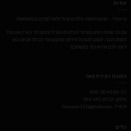
אודות
נוי עמיר – שיווק והפצה בלונים וציוד נלווה לצרכן ובסיטונאות
עם 10 שנות ניסיון ומבחר הבלונים הגדול והמובחר בארץ אנו נוכל
לספק לכם / לעצב לכם כל אירוע! מהקטן ועד לגדול! אנחנו כאן
ליצור לכם אירוע כפי בקשתכם
כתובת ויצירת קשר
רבי עקיבא 30, חולון
טלפון : 052-691-0722
אימייל :
Noyamir111@gmail.com
כלים