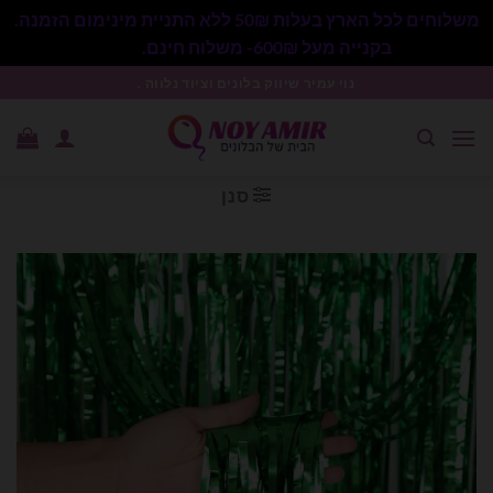
משלוחים לכל הארץ בעלות 50₪ ללא התניית מינימום הזמנה.
בקנייה מעל 600₪- משלוח חינם.
סגור
Ski
נוי עמיר שיווק בלונים וציוד נלווה .
t
conten
סנן