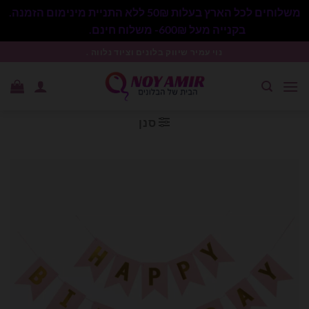
משלוחים לכל הארץ בעלות 50₪ ללא התניית מינימום הזמנה.
בקנייה מעל 600₪- משלוח חינם.
סגור
Ski
נוי עמיר שיווק בלונים וציוד נלווה .
t
conten
סנן