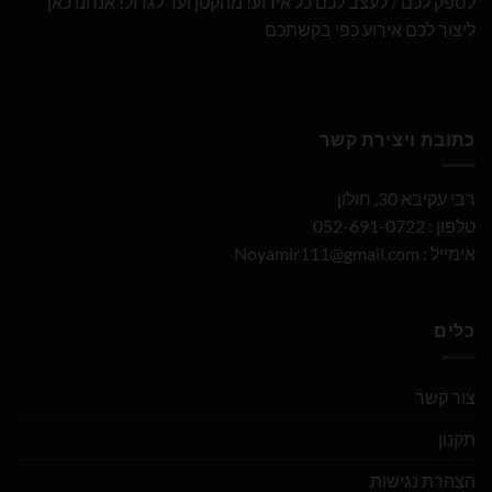
לספק לכם / לעצב לכם כל אירוע! מהקטן ועד לגדול! אנחנו כאן
ליצור לכם אירוע כפי בקשתכם
כתובת ויצירת קשר
רבי עקיבא 30, חולון
טלפון : 052-691-0722
אימייל :
Noyamir111@gmail.com
כלים
צור קשר
תקנון
הצהרת נגישות