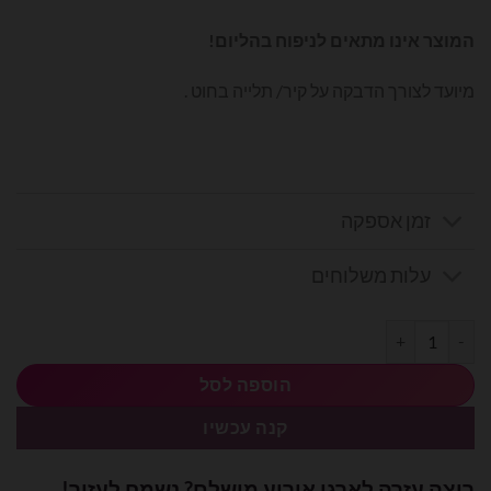
המוצר אינו מתאים לניפוח בהליום!
מיועד לצורך הדבקה על קיר/ תלייה בחוט .
זמן אספקה
עלות משלוחים
כמות של מיילר אותיות באנגלית 14׳ כסף - G
הוספה לסל
קנה עכשיו
רוצה עזרה לארגן אירוע מושלם? נשמח לעזור!