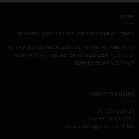
אודות
נוי עמיר – שיווק והפצה בלונים וציוד נלווה לצרכן ובסיטונאות
עם 10 שנות ניסיון ומבחר הבלונים הגדול והמובחר בארץ אנו נוכל
לספק לכם / לעצב לכם כל אירוע! מהקטן ועד לגדול! אנחנו כאן
ליצור לכם אירוע כפי בקשתכם
כתובת ויצירת קשר
רבי עקיבא 30, חולון
טלפון : 052-691-0722
אימייל :
Noyamir111@gmail.com