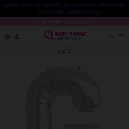
משלוחים לכל הארץ בעלות 50₪ ללא התניית מינימום הזמנה.
בקנייה מעל 600₪- משלוח חינם.
סגור
Ski
נוי עמיר שיווק בלונים וציוד נלווה .
t
conten
סנן