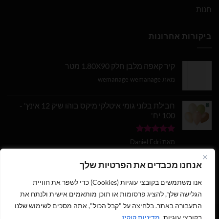
חנות
ביקורות אחרונות
קיר קאפה מלבן חלק 1.80X90 מטר
מאת wemanage wemanage
חבילת בלוני גומי איטלקי מיקס בוהו שיק 12 אינץ' -
100 יח'
דורג
5
מתוך
מאת Daniel Edri
5
בלון מספר 9 בצבע זהב מטאלי גודל 34 אינץ
אנחנו מכבדים את הפרטיות שלך
אנו משתמשים בקובצי עוגיות (Cookies) כדי לשפר את חוויית
דורג
5
מתוך
מאת wemanage wemanage
5
הגלישה שלך, להציג פרסומות או תוכן מותאמים אישית ולנתח את
התעבורה באתר. בלחיצה על "קבל הכול", אתה מסכים לשימוש שלנו
בקובצי עוגיות.
מדיניות קוקיז
1