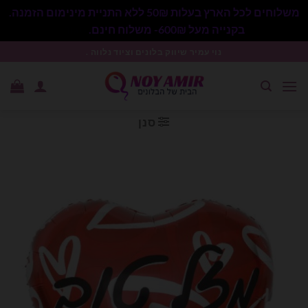
משלוחים לכל הארץ בעלות 50₪ ללא התניית מינימום הזמנה.
בקנייה מעל 600₪- משלוח חינם.
סגור
Ski
נוי עמיר שיווק בלונים וציוד נלווה .
t
conten
סנן