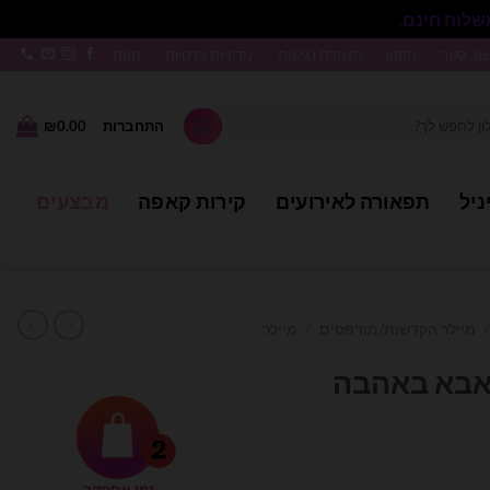
סגור
צור קשר
תקנון
הצהרת נגישות
מדיניות פרטיות
חנות
התחברות
0.00
₪
ניל
תפאורה לאירועים
קירות קאפה
מבצעים
/
מיילר הקדשות/מודפסים
/
מיילר
לר 18׳ – לאבא באהבה