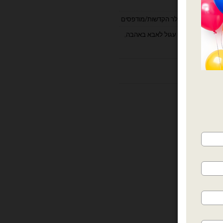
18 אינץ
,
מיילר הקדשות/מודפסים
,
בלון עגול לאבא באהבה
,
ות