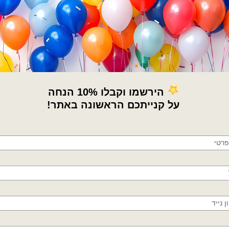
קטגוריות:
בלוני מיילר
,
בלונים
,
מיילר הקדשות 
תגיות:
בלון מיילר 18׳
,
בלון מיילר 18׳ לאבא באהבה
בלונים לאבא
,
בלונים לאבא יקר
תיאור
×
🚚
מדיניות החלפות / החזר
משלוחים מהיום למחר!
חולון, בת ים, תל אביב, ראשון לציון, גבעתיים, רמת
גן, בני ברק, אזור, נס ציונה, רמלה, לוד, אשדוד, יבנה,
פתח תקווה