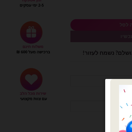
 לסל
כשיו
ושלם? נשמח לעזור!