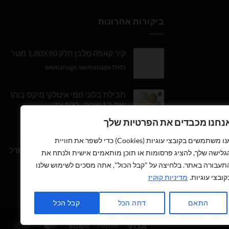
ביקורות אחרונות
קיר קאפה מלבן חלק 1.80X90 מטר
מאת wemanage wemanage
חבילת בלוני גומי איטלקי מיקס בוהו
שיק 12 אינץ' - 100 יח'
נחנו מכבדים את הפרטיות שלך
דורג
5
מתוך
מאת Daniel Edri
5
אנו משתמשים בקובצי עוגיות (Cookies) כדי לשפר את חוויית
בלון מספר 9 בצבע זהב מטאלי גודל
גלישה שלך, להציג פרסומות או תוכן מותאמים אישית ולנתח את
34 אינץ
תעבורה באתר. בלחיצה על "קבל הכול", אתה מסכים לשימוש שלנו
קובצי עוגיות.
מדיניות קוקיז
דורג
5
מתוך
מאת wemanage wemanage
5
התאם
דחה הכל
קבל הכל