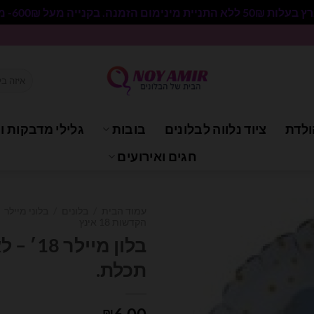
 בקנייה מעל 600₪- משלוח חינם.
חיפוש
עבור:
ולדת
ציוד נלווה לבלונים
בובות
גלילי מדבקות וי
חגים ואירועים
עמוד הבית
/
בלונים
/
בלוני מיילר
הקדשות 18 אינץ
בלון מיי
תכלת.
₪