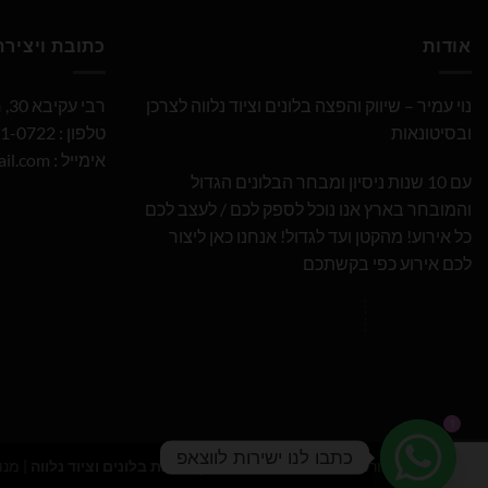
אודות
כתובת ויציר
נוי עמיר – שיווק והפצה בלונים וציוד נלווה לצרכן
רבי עקיבא 30, חולון
ובסיטונאות
טלפון : 052-691-0722
אימייל :
il.com
עם 10 שנות ניסיון ומבחר הבלונים הגדול
והמובחר בארץ אנו נוכל לספק לכם / לעצב לכם
כל אירוע! מהקטן ועד לגדול! אנחנו כאן ליצור
לכם אירוע כפי בקשתכם
1
כתבו לנו ישירות לווצאפ
כל הזכויות שמורות 2026 ©
נוי עמיר - שיווק והפצת בלונים וציוד נלווה
| מנו