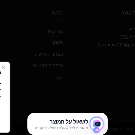
ת קשר
כלים
צור קשר
תקנון
Noyamir111@gma
הצהרת נגישות
מדיניות פרטיות
א
חנות
ה
ה
ב
הל על ידי
WEmanage - ניהול אתרים