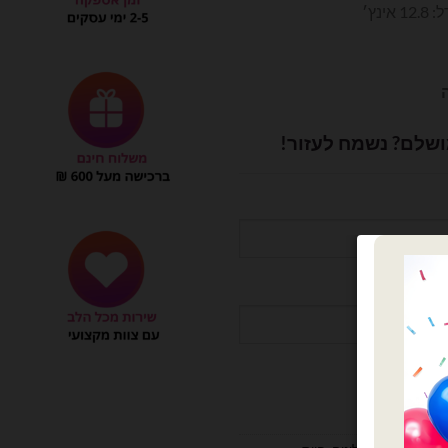
נץ׳
ושלם? נשמח לעזור!