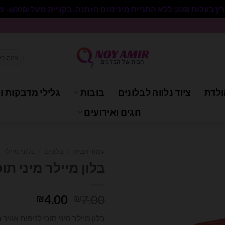
 בקנייה מעל 600₪- משלוח חינם.
חיפוש
עבור:
ולדת
ציוד נלווה לבלונים
בובות
גלילי מדבקות וי
חגים ואירועים
עמוד הבית
/
בלונים
/
בלוני מיילר
בלון מיילר מיני תוכי 12.8 אי
המחיר
המחיר
4.00
7.00
₪
₪
המקורי
הנוכחי
בלון מיילר מיני תוכי לניפוח אווי
היה:
הוא: