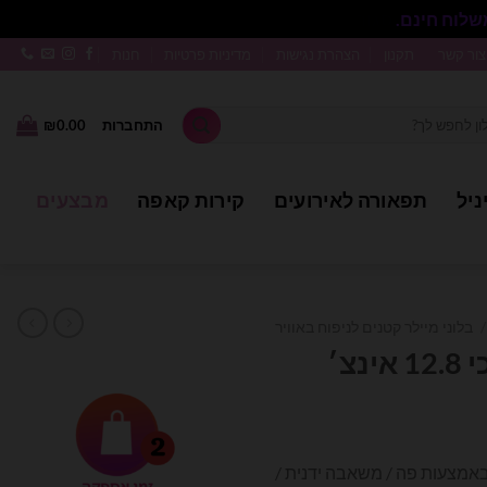
סגור
צור קשר
תקנון
הצהרת נגישות
מדיניות פרטיות
חנות
התחברות
0.00
₪
ניל
תפאורה לאירועים
קירות קאפה
מבצעים
/
בלוני מיילר קטנים לניפוח באוויר
נצ׳
ר באמצעות פה / משאבה ידנית /