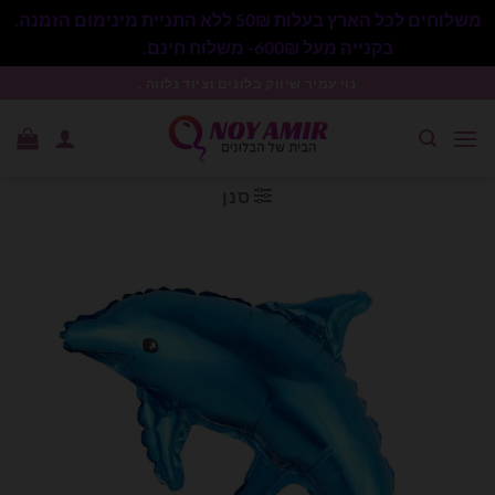
משלוחים לכל הארץ בעלות 50₪ ללא התניית מינימום הזמנה.
בקנייה מעל 600₪- משלוח חינם.
סגור
Ski
נוי עמיר שיווק בלונים וציוד נלווה .
t
conten
סנן