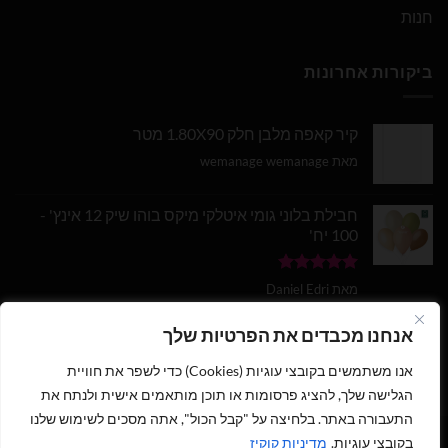
חנות
ביקורות אחרונות
קיר קאפה מלבן חלק 1.80X90 מטר
מאת wemanage wemanage
חבילת בלוני גומי איטלקי מיקס בוהו שיק 12 אינץ' -
100 יח'
דורג
5
מתוך
מאת Daniel Edri
5
בלון מספר 9 בצבע זהב מטאלי גודל 34 אינץ
אנחנו מכבדים את הפרטיות שלך
אנו משתמשים בקובצי עוגיות (Cookies) כדי לשפר את חוויית
דורג
5
מתוך
מאת wemanage wemanage
5
הגלישה שלך, להציג פרסומות או תוכן מותאמים אישית ולנתח את
התעבורה באתר. בלחיצה על "קבל הכול", אתה מסכים לשימוש שלנו
בקובצי עוגיות.
מדיניות קוקיז
1