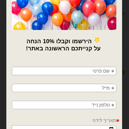
קטגוריות:
בלוני מיילר
,
בלוני מיילר קטנים לניפוח באוויר
,
בלונים
,
חיות
מדיניות החלפות / החזרות
×
🚚
מוצרים קשורים
משלוחים מהיום למחר!
חולון, בת ים, תל אביב, ראשון לציון, גבעתיים, רמת
גן, בני ברק, אזור, נס ציונה, רמלה, לוד, אשדוד, יבנה,
פתח תקווה