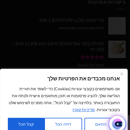
ביקורות אחרונות
קיר קאפה מלבן חלק 1.80X90 מטר
מאת wemanage wemanage
חבילת בלוני גומי איטלקי מיקס בוהו שיק 12 אינץ' -
100 יח'
דורג
5
מתוך
מאת Daniel Edri
5
בלון מספר 9 בצבע זהב מטאלי גודל 34 אינץ
אנחנו מכבדים את הפרטיות שלך
אנו משתמשים בקובצי עוגיות (Cookies) כדי לשפר את חוויית
דורג
5
מתוך
מאת wemanage wemanage
5
הגלישה שלך, להציג פרסומות או תוכן מותאמים אישית ולנתח את
התעבורה באתר. בלחיצה על "קבל הכול", אתה מסכים לשימוש שלנו
1
בקובצי עוגיות.
מדיניות קוקיז
כתבו לנו ישירות לווצאפ
כל הזכויות שמורות 2026 ©
נוי עמיר - שיווק והפצת בלונים וציוד נלווה
|
התאם
דחה הכל
קבל הכל
מנוהל על ידי
WEmanage - ניהול אתרים