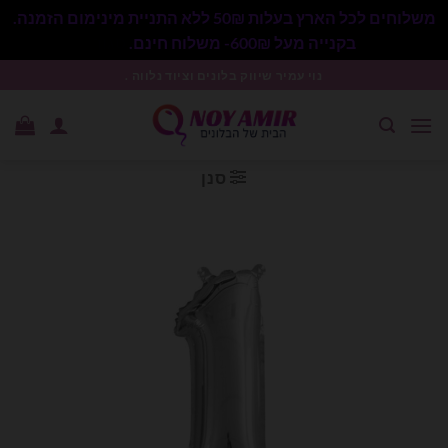
משלוחים לכל הארץ בעלות 50₪ ללא התניית מינימום הזמנה.
בקנייה מעל 600₪- משלוח חינם.
סגור
Ski
נוי עמיר שיווק בלונים וציוד נלווה .
t
conten
סנן