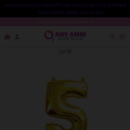
משלוחים לכל הארץ בעלות 50₪ ללא התניית מינימום הזמנה.
בקנייה מעל 600₪- משלוח חינם.
סגור
Ski
נוי עמיר שיווק בלונים וציוד נלווה .
t
conten
סנן