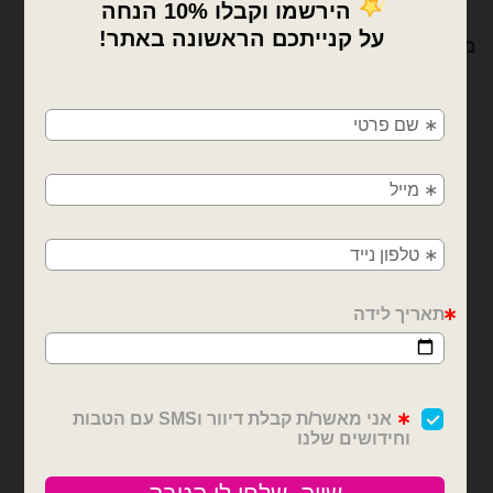
מוצרים קשורים
×
🚚
משלוחים מהיום למחר!
חולון, בת ים, תל אביב, ראשון לציון, גבעתיים, רמת
גן, בני ברק, אזור, נס ציונה, רמלה, לוד, אשדוד, יבנה,
פתח תקווה
בלוני מיילר
בלוני מיילר
מיילר 14 אינצ׳ מספר 7 זהב
מיילר 14 אינצ׳ מספר 4 זהב
₪
3.50
₪
3.50
כמות של מיילר 14 אינצ׳ מספר 7 זהב
כמות של מיילר 14 אינצ׳ מספר 4 זהב
הוספה לסל
הוספה לסל