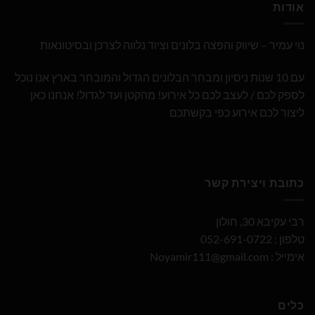
אודות
נוי עמיר – שיווק והפצה בלונים וציוד נלווה לצרכן ובסיטונאות
עם 10 שנות ניסיון ומבחר הבלונים הגדול והמובחר בארץ אנו נוכל
לספק לכם / לעצב לכם כל אירוע! מהקטן ועד לגדול! אנחנו כאן
ליצור לכם אירוע כפי בקשתכם
כתובת ויצירת קשר
רבי עקיבא 30, חולון
טלפון : 052-691-0722
אימייל :
Noyamir111@gmail.com
כלים