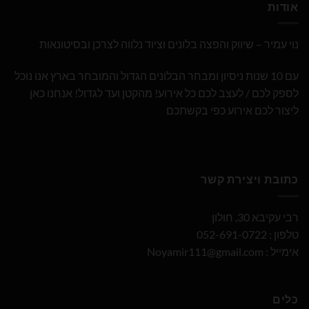
אודות
נוי עמיר – שיווק והפצה בלונים וציוד נלווה לצרכן ובסיטונאות
עם 10 שנות ניסיון ומבחר הבלונים הגדול והמובחר בארץ אנו נוכל
לספק לכם / לעצב לכם כל אירוע! מהקטן ועד לגדול! אנחנו כאן
ליצור לכם אירוע כפי בקשתכם
כתובת ויצירת קשר
רבי עקיבא 30, חולון
טלפון : 052-691-0722
אימייל :
Noyamir111@gmail.com
כלים