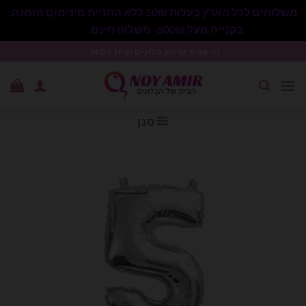
משלוחים לכל הארץ בעלות 50₪ ללא התניית מינימום הזמנה.
בקנייה מעל 600₪- משלוח חינם.
סגור
Ski
נוי עמיר שיווק בלונים וציוד נלווה .
t
conten
סנן