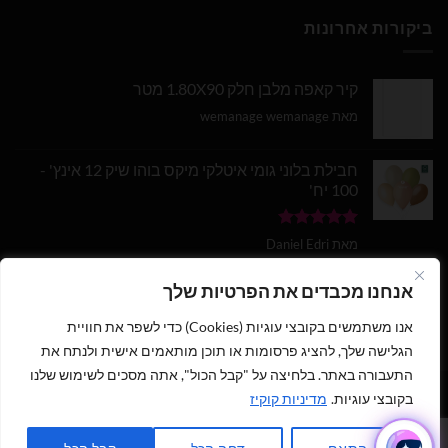
ביקורות אחרונות
קיר קאפה מלבן חלק 1.80X90 מטר
מאת wemanage wemanage
חבילת בלוני גומי איטלקי מיקס בוהו שיק 12 אינץ' -
100 יח'
דורג
5
מתוך
מאת Daniel Edri
5
בלון מספר 9 בצבע זהב מטאלי גודל 34 אינץ
אנחנו מכבדים את הפרטיות שלך
אנו משתמשים בקובצי עוגיות (Cookies) כדי לשפר את חוויית
דורג
5
מתוך
מאת wemanage wemanage
5
הגלישה שלך, להציג פרסומות או תוכן מותאמים אישית ולנתח את
התעבורה באתר. בלחיצה על "קבל הכול", אתה מסכים לשימוש שלנו
בקובצי עוגיות.
מדיניות קוקיז
1
כתבו לנו ישירות לווצאפ
כל הזכויות שמורות 2026 ©
נוי עמיר - שיווק והפצת בלונים וציוד נלווה
|