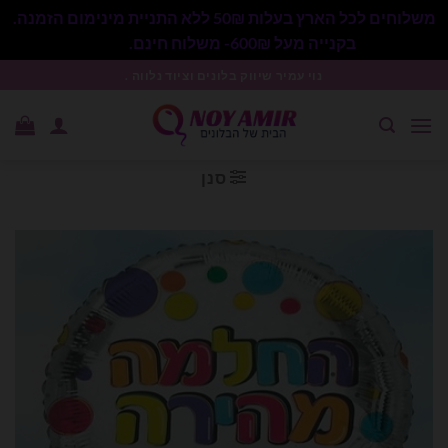
משלוחים לכל הארץ בעלות 50₪ ללא התניית מינימום הזמנה.
בקנייה מעל 600₪- משלוח חינם.
סגור
Ski
נוי עמיר שיווק בלונים וציוד נלווה .
t
conten
סנן