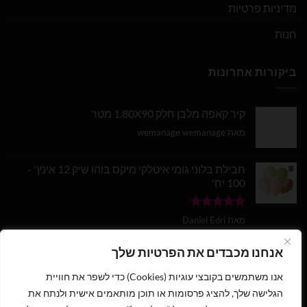
מדיניות פרטיות
חנות
ביקורות אחרונות
קיר קאפה מלבן חלק 1.80X90 מטר
מאת wemanage wemanage
חבילת בלוני גומי איטלקי מיקס בוהו שיק 12 אינץ' -
100 יח'
דורג
5
מתוך
מאת Daniel Edri
5
בלון מספר 9 בצבע זהב מטאלי גודל 34 אינץ
אנחנו מכבדים את הפרטיות שלך
אנו משתמשים בקובצי עוגיות (Cookies) כדי לשפר את חוויית
דורג
5
מתוך
מאת wemanage wemanage
5
הגלישה שלך, להציג פרסומות או תוכן מותאמים אישית ולנתח את