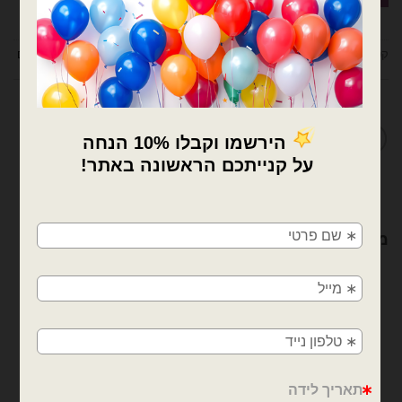
קטגוריות:
בלוני מיילר
,
בלונים
,
מיילר הקדשות 18 אינץ
,
מיילר הקדשות/מודפסים
מדיניות החלפות / החזרות
×
🚚
מוצרים קשורים
משלוחים מהיום למחר!
חולון, בת ים, תל אביב, ראשון לציון, גבעתיים, רמת
גן, בני ברק, אזור, נס ציונה, רמלה, לוד, אשדוד, יבנה,
פתח תקווה