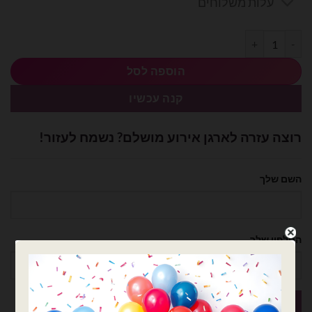
עלות משלוחים
כמות של מיילר HAPPY BIRTHDAY - אינץ 18
הוספה לסל
קנה עכשיו
רוצה עזרה לארגן אירוע מושלם? נשמח לעזור!
השם שלך
הטלפון שלך