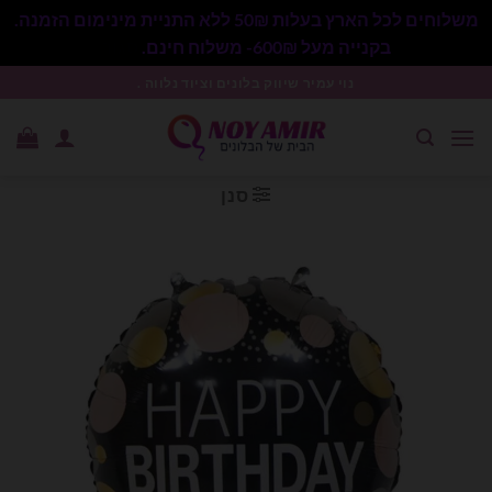
משלוחים לכל הארץ בעלות 50₪ ללא התניית מינימום הזמנה.
בקנייה מעל 600₪- משלוח חינם.
סגור
Ski
נוי עמיר שיווק בלונים וציוד נלווה .
t
conten
סנן