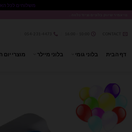
משלוחים לכל הארץ בעלות 50₪ ללא התניית מינימום הזמנה.
Ski
נוי עמיר שיווק בלונים וציוד נלווה .
t
conten
054-231-4473
10:00 - 16:00
CONTACT
דף הבית
בלוני גומי
בלוני מיילר
מוצרי יום ה