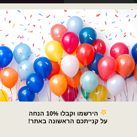
קנה ע
רוצה עזרה לארגן אירוע מ
השם שלך
הטלפון שלך
×
🚚
קטגוריות:
בלונים וציוד נלווה
,
דובים ציוד 
משאבות/מיכל גז
,
ציוד נוסף לבלונים
,
ציו
משלוחים מהיום למחר!
תגיות:
blue electric balloon pump
,
מכונ