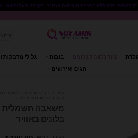
 בקנייה מעל 600₪- משלוח חינם.
חיפוש
עבור:
ולדת
ציוד נלווה לבלונים
בובות
גלילי מדבקות וי
חגים ואירועים
עמוד הבית
/
דובים ציוד למעצבים ו
הולדת
/
בלונים וציוד נלווה
משאבה חשמלית כח
בלונים באוויר
המחיר
המ
₪
₪