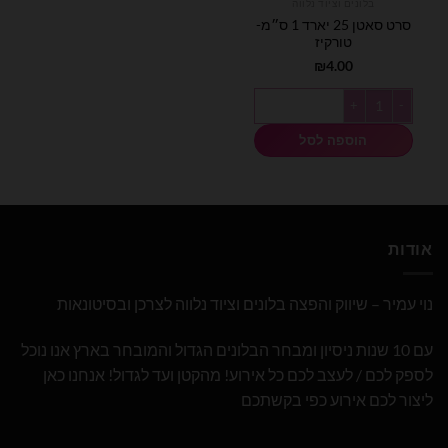
בלונים וציוד נלווה
סרט סאטן 25 יארד 1 ס״מ-
טורקיז
₪
4.00
כמות של סרט סאטן 25 יארד 1 ס״מ- טורקיז
הוספה לסל
אודות
נוי עמיר – שיווק והפצה בלונים וציוד נלווה לצרכן ובסיטונאות
עם 10 שנות ניסיון ומבחר הבלונים הגדול והמובחר בארץ אנו נוכל
לספק לכם / לעצב לכם כל אירוע! מהקטן ועד לגדול! אנחנו כאן
ליצור לכם אירוע כפי בקשתכם