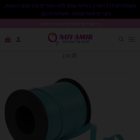
משלוחים לכל הארץ בעלות 50₪ ללא התניית מינימום הזמנה.
בקנייה מעל 600₪- משלוח חינם.
סגור
Ski
נוי עמיר שיווק בלונים וציוד נלווה .
t
conten
סנן