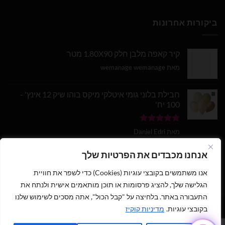
ביקורות אחרונות
קיר קאפה מלבן חלק 1.80X90 מטר
מאת wemanage wemanage
חבילת בלוני גומי איטלקי מיקס בוהו שיק 12 אינץ' -
100 יח'
דורג
5
מתוך
מאת Daniel Edri
5
בלון מספר 9 בצבע זהב מטאלי גודל 34 אינץ
אנחנו מכבדים את הפרטיות שלך
אנו משתמשים בקובצי עוגיות (Cookies) כדי לשפר את חוויית
דורג
5
מתוך
מאת wemanage wemanage
5
הגלישה שלך, להציג פרסומות או תוכן מותאמים אישית ולנתח את
התעבורה באתר. בלחיצה על "קבל הכול", אתה מסכים לשימוש שלנו
בקובצי עוגיות.
מדיניות קוקיז
1