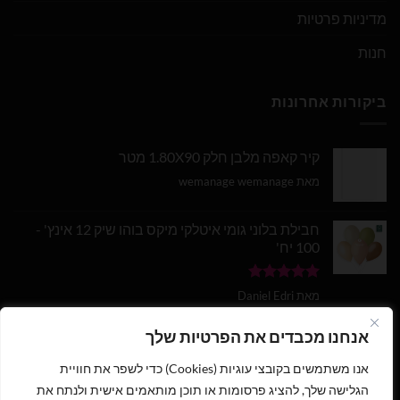
מדיניות פרטיות
חנות
ביקורות אחרונות
קיר קאפה מלבן חלק 1.80X90 מטר
מאת wemanage wemanage
חבילת בלוני גומי איטלקי מיקס בוהו שיק 12 אינץ' -
100 יח'
דורג
5
מתוך
מאת Daniel Edri
5
בלון מספר 9 בצבע זהב מטאלי גודל 34 אינץ
אנחנו מכבדים את הפרטיות שלך
אנו משתמשים בקובצי עוגיות (Cookies) כדי לשפר את חוויית
דורג
5
מתוך
מאת wemanage wemanage
5
הגלישה שלך, להציג פרסומות או תוכן מותאמים אישית ולנתח את