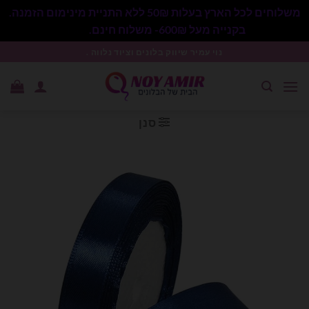
משלוחים לכל הארץ בעלות 50₪ ללא התניית מינימום הזמנה.
בקנייה מעל 600₪- משלוח חינם.
סגור
Ski
נוי עמיר שיווק בלונים וציוד נלווה .
t
conten
סנן