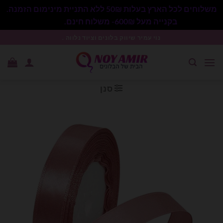
משלוחים לכל הארץ בעלות 50₪ ללא התניית מינימום הזמנה.
בקנייה מעל 600₪- משלוח חינם.
סגור
Ski
נוי עמיר שיווק בלונים וציוד נלווה .
t
conten
סנן