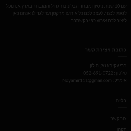
עם 10 שנות ניסיון ומבחר הבלונים הגדול והמובחר בארץ אנו נוכל
לספק לכם / לעצב לכם כל אירוע! מהקטן ועד לגדול! אנחנו כאן
ליצור לכם אירוע כפי בקשתכם
כתובת ויצירת קשר
רבי עקיבא 30, חולון
טלפון : 052-691-0722
אימייל :
Noyamir111@gmail.com
כלים
צור קשר
תקנון