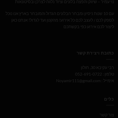
נוי עמיר – שיווק והפצה בלונים וציוד נלווה לצרכן ובסיטונאות
עם 10 שנות ניסיון ומבחר הבלונים הגדול והמובחר בארץ אנו נוכל
לספק לכם / לעצב לכם כל אירוע! מהקטן ועד לגדול! אנחנו כאן
ליצור לכם אירוע כפי בקשתכם
כתובת ויצירת קשר
רבי עקיבא 30, חולון
טלפון : 052-691-0722
אימייל :
Noyamir111@gmail.com
כלים
צור קשר