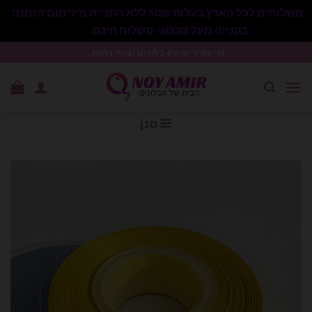
משלוחים לכל הארץ בעלות 50₪ ללא התניית מינימום הזמנה.
בקנייה מעל 600₪- משלוח חינם.
סגור
Ski
נוי עמיר שיווק בלונים וציוד נלווה .
t
conten
סנן