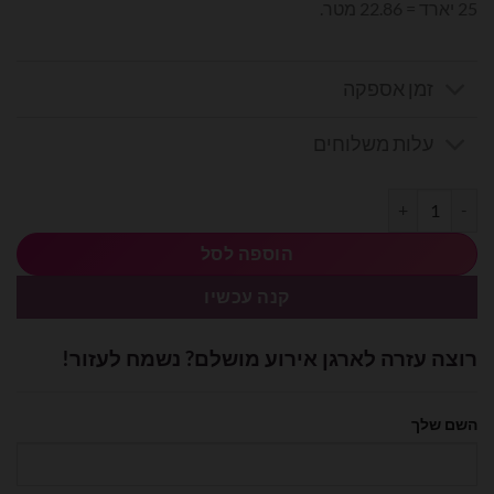
25 יארד = 22.86 מטר.
זמן אספקה
עלות משלוחים
כמות של סרט סאטן 25 יארד 2 ס״מ- צהוב
הוספה לסל
קנה עכשיו
רוצה עזרה לארגן אירוע מושלם? נשמח לעזור!
השם שלך