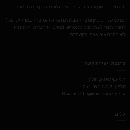
נוי עמיר – שיווק והפצה בלונים וציוד נלווה לצרכן ובסיטונאות
עם 10 שנות ניסיון ומבחר הבלונים הגדול והמובחר בארץ אנו נוכל
לספק לכם / לעצב לכם כל אירוע! מהקטן ועד לגדול! אנחנו כאן
ליצור לכם אירוע כפי בקשתכם
כתובת ויצירת קשר
רבי עקיבא 30, חולון
טלפון : 052-691-0722
אימייל :
Noyamir111@gmail.com
כלים