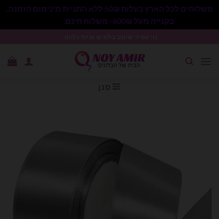
משלוחים לכל הארץ בעלות 50₪ ללא התניית מינימום הזמנה.
בקנייה מעל 600₪- משלוח חינם.
סגור
Ski
נוי עמיר שיווק בלונים וציוד נלווה .
t
conten
סנן