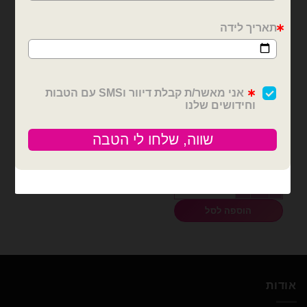
בלונים וציוד נלווה
סרט סאטן 25 יארד 4 ס״מ-
ורוד בייבי
₪
12.00
כמות של סרט סאטן 25 יארד 4 ס״מ- ורוד בייבי
הוספה לסל
אודות