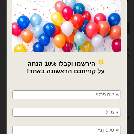
הטלפון שלך
קטגוריות:
בלונים וציוד נלווה
,
דובים ציוד למעצבים ומוצרי יום הולדת
,
סרטי סאטן
,
ציוד נלווה לבלונים
מדיניות החלפות / החזרות
×
🚚
משלוחים מהיום למחר!
חולון, בת ים, תל אביב, ראשון לציון, גבעתיים, רמת
גן, בני ברק, אזור, נס ציונה, רמלה, לוד, אשדוד, יבנה,
מוצרים קשורים
פתח תקווה