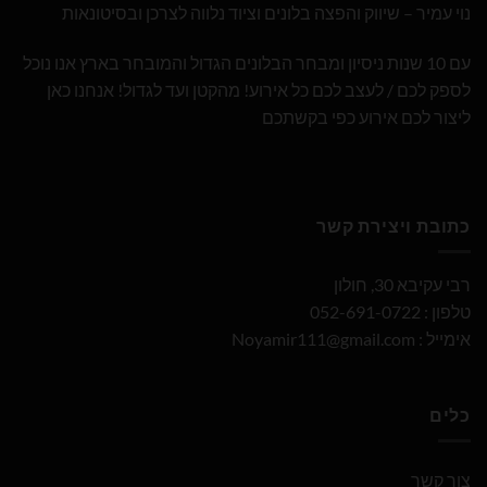
נוי עמיר – שיווק והפצה בלונים וציוד נלווה לצרכן ובסיטונאות
עם 10 שנות ניסיון ומבחר הבלונים הגדול והמובחר בארץ אנו נוכל
לספק לכם / לעצב לכם כל אירוע! מהקטן ועד לגדול! אנחנו כאן
ליצור לכם אירוע כפי בקשתכם
כתובת ויצירת קשר
רבי עקיבא 30, חולון
טלפון : 052-691-0722
אימייל :
Noyamir111@gmail.com
כלים
צור קשר