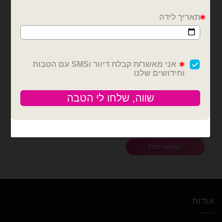
בלונים וציוד נלווה
סרט סאטן 25 יארד 4 ס״מ-
ורוד בייבי
₪
12.00
כמות של סרט סאטן 25 יארד 4 ס״מ- ורוד בייבי
הוספה לסל
אודות