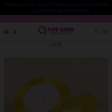
משלוחים לכל הארץ בעלות 50₪ ללא התניית מינימום הזמנה.
בקנייה מעל 600₪- משלוח חינם.
סגור
Ski
נוי עמיר שיווק בלונים וציוד נלווה .
t
conten
סנן