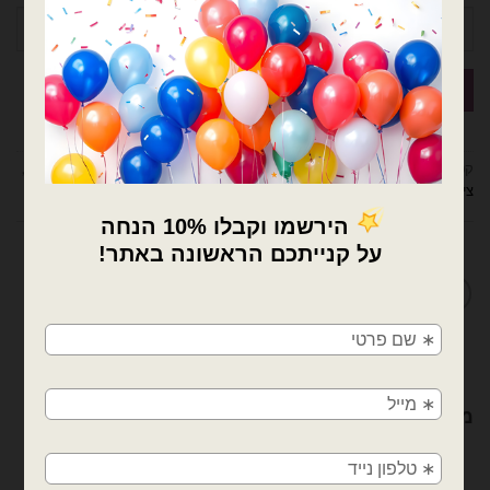
קטגוריות:
בלונים וציוד נלווה
,
דובים ציוד למעצבים ומוצרי יום הולדת
,
סרטי סאטן
,
ציוד נלווה לבלונים
מדיניות החלפות / החזרות
×
🚚
משלוחים מהיום למחר!
חולון, בת ים, תל אביב, ראשון לציון, גבעתיים, רמת
גן, בני ברק, אזור, נס ציונה, רמלה, לוד, אשדוד, יבנה,
מוצרים קשורים
פתח תקווה