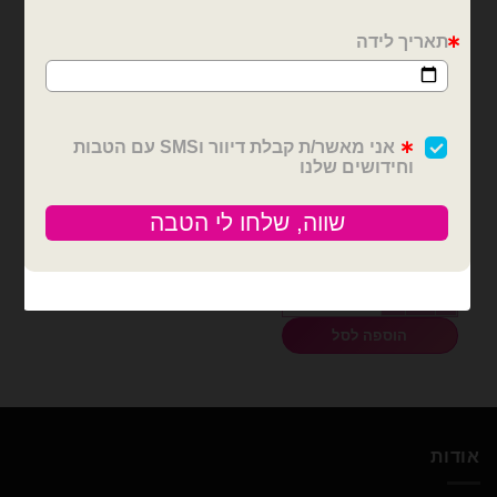
בלונים וציוד נלווה
סרט סאטן 25 יארד 4 ס״מ-
ורוד בייבי
₪
12.00
כמות של סרט סאטן 25 יארד 4 ס״מ- ורוד בייבי
הוספה לסל
אודות