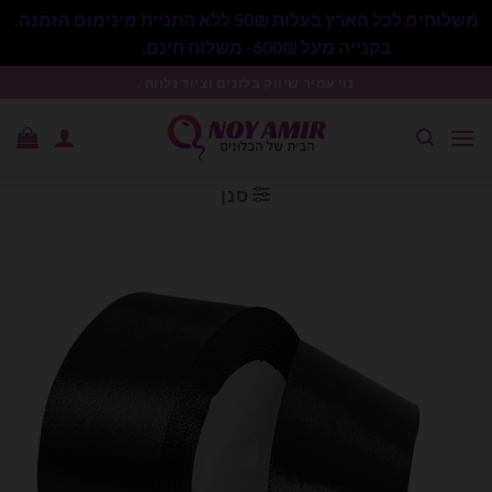
משלוחים לכל הארץ בעלות 50₪ ללא התניית מינימום הזמנה.
בקנייה מעל 600₪- משלוח חינם.
סגור
Ski
נוי עמיר שיווק בלונים וציוד נלווה .
t
conten
סנן