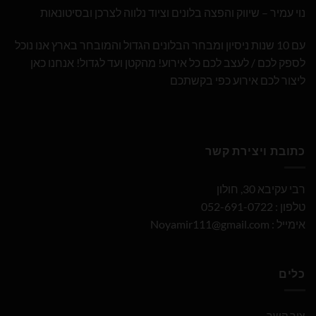
נוי עמיר – שיווק והפצה בלונים וציוד נלווה לצרכן ובסיטונאות
עם 10 שנות ניסיון ומבחר הבלונים הגדול והמובחר בארץ אנו נוכל
לספק לכם / לעצב לכם כל אירוע! מהקטן ועד לגדול! אנחנו כאן
ליצור לכם אירוע כפי בקשתכם
כתובת ויצירת קשר
רבי עקיבא 30, חולון
טלפון : 052-691-0722
אימייל :
Noyamir111@gmail.com
כלים
צור קשר