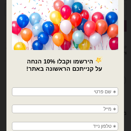
קטגוריות:
בלונים וציוד נלווה
,
דובים ציוד למעצבים ומוצרי יום הולדת
,
סרטי סאטן
,
ציוד נלווה לבלונים
מדיניות החלפות / החזרות
×
🚚
משלוחים מהיום למחר!
חולון, בת ים, תל אביב, ראשון לציון, גבעתיים, רמת
גן, בני ברק, אזור, נס ציונה, רמלה, לוד, אשדוד, יבנה,
מוצרים קשורים
פתח תקווה