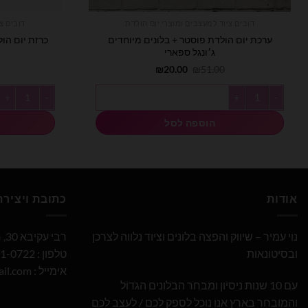
דובים ציוד למעצבים ומוצרי יום הולדת
דובים צ
ערכת יום הולדת פוסטר + בלונים מיוחדים
כרזת יום הולדת Happy Birthday
ג׳ונגל ספארי
המחיר
המחיר
₪
20.00
₪
51.00
המקורי
הנוכחי
היה:
הוא:
כמות של ערכת יום הולדת פוסטר + בלונים מיוחדים ג׳ונגל ספארי
כמות של כרזת יום הולדת day
₪20.00.
₪51.00.
הוספה לסל
אודות
כתובת ויציר
נוי עמיר – שיווק והפצה בלונים וציוד נלווה לצרכן
רבי עקיבא 30, חולון
ובסיטונאות
טלפון : 052-691-0722
אימייל :
il.com
עם 10 שנות ניסיון ומבחר הבלונים הגדול
והמובחר בארץ אנו נוכל לספק לכם / לעצב לכם