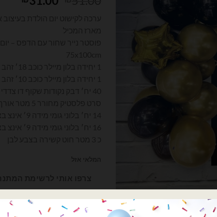
31.00
51.00
המקורי
הנוכ
ערכה לקישוט יום הולדת בעיצוב א
היה:
הוא:
מארז המכיל
.00.
₪51.00.
פוסטר נייר שחור עם הדפס – יום
75x100cm
1 יחידה בלון מיילר כוכב 18׳ זהב (לניפוח בהליום/אוויר רגיל)
1 יחידה בלון מיילר כוכב 10׳ זהב – (לניפוח באוויר רגיל)
40 יח׳ דבק נקודות שקוף דו צדדי
סרט פלסטיק מחורר 5 מטר אורך להכנת שרשרת בלונים
14 יח׳ בלוני גומי מידה 9׳ אינצ בצבע שחור מאט
16 יח׳ בלוני גומי מידה 9׳ אינצ בצבע זהב מטאלי
כ 3 מטר חוט קשירה בצבע לבן
המלאי אזל
צרפו אותי לרשימת המתנה
רוצה עזרה לארגן אירוע מ