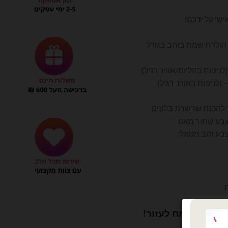
חי
ישי על ידכם!
₪31
 הולדת שמח בזהב בגודל
ושלם? נשמח לעזור!