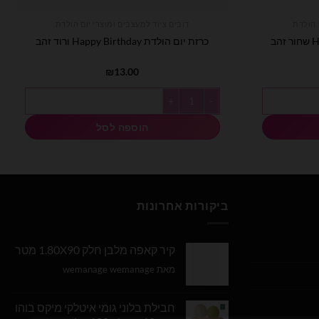
 הולדת
דובים ציוד למעצבים ומוצרי יום הולדת
כרזת יום הולדת Happy Birthday ורוד זהב
₪
13.00
כמות של כרזת יום הולדת Happy Birthday ורוד זהב
הוספה לסל
ביקורות אחרונות
קיר קאפה מלבן חלק 1.80X90 מטר
מאת wemanage wemanage
חבילת בלוני גומי איטלקי מיקס בוהו