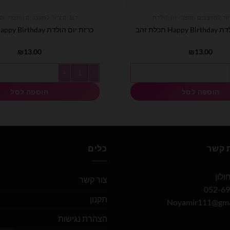
יוד למעצבים ומוצרי יום הולדת
דובים ציוד למעצבים ומוצרי יום
 תכלת זהב
כרזת יום הולדת Happy Birthday שחור זהב
₪
13.00
₪
13.00
Happy Birth תכלת זהב
כמות של כרזת יום הולדת Happy Birthday שחור זהב
הוספה לסל
הוספה לסל
ת קשר
כלים
צור קשר
תקנון
Noyamir111@gma
הצהרת נגישות