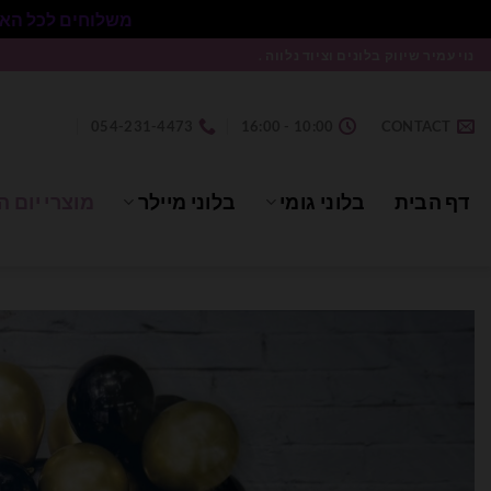
משלוחים לכל הארץ בעלות 50₪ ללא התניית מינימום הזמנה.
Ski
נוי עמיר שיווק בלונים וציוד נלווה .
t
conten
054-231-4473
10:00 - 16:00
CONTACT
דף הבית
בלוני גומי
בלוני מיילר
מוצרי יום ה