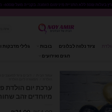
 בקנייה מעל 600₪- משלוח חינם.
חיפוש
עבור:
ולדת
ציוד נלווה לבלונים
בובות
גלילי מדבקות וי
חגים ואירועים
עמוד הבית
/
דובים ציוד למעצבים ו
הולדת
/
תפאורה ליום הולדת
ערכת יום הולדת פו
מיוחדים זהב שחור
המחיר
המחי
₪
₪