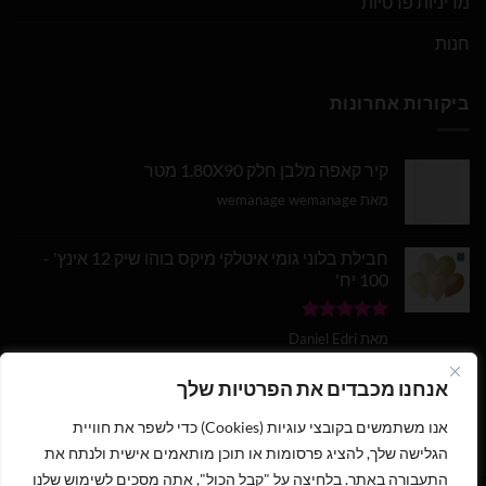
מדיניות פרטיות
חנות
ביקורות אחרונות
קיר קאפה מלבן חלק 1.80X90 מטר
מאת wemanage wemanage
חבילת בלוני גומי איטלקי מיקס בוהו שיק 12 אינץ' -
100 יח'
דורג
5
מתוך
מאת Daniel Edri
5
בלון מספר 9 בצבע זהב מטאלי גודל 34 אינץ
אנחנו מכבדים את הפרטיות שלך
אנו משתמשים בקובצי עוגיות (Cookies) כדי לשפר את חוויית
דורג
5
מתוך
מאת wemanage wemanage
5
הגלישה שלך, להציג פרסומות או תוכן מותאמים אישית ולנתח את
התעבורה באתר. בלחיצה על "קבל הכול", אתה מסכים לשימוש שלנו