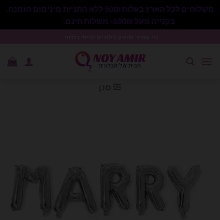
משלוחים לכל הארץ בעלות 50₪ ללא התניית מינימום הזמנה.
בקנייה מעל 600₪- משלוח חינם.
סגור
Ski
נוי עמיר שיווק בלונים וציוד נלווה .
t
conten
סנן