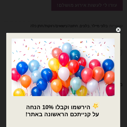
קטגוריות:
בלוני מיילר
,
בלונים
,
חתונה/נישואים/רווקות/חתן כלה
מדיניות החלפות / החזרות
מוצרים קשורים
×