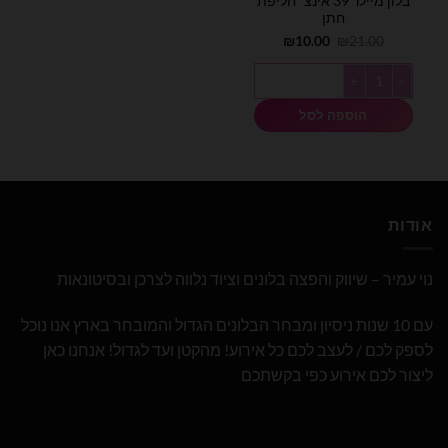
בלון מיילר 39 אינצ׳ חליפת
חתן
המחיר
המחיר
₪
10.00
₪
21.00
המקורי
הנוכחי
היה:
הוא:
כמות של בלון מיילר 39 אינצ׳ חליפת חתן
₪10.00.
₪21.00.
הוספה לסל
אודות
נוי עמיר – שיווק והפצה בלונים וציוד נלווה לצרכן ובסיטונאות
עם 10 שנות ניסיון ומבחר הבלונים הגדול והמובחר בארץ אנו נוכל
לספק לכם / לעצב לכם כל אירוע! מהקטן ועד לגדול! אנחנו כאן
ליצור לכם אירוע כפי בקשתכם