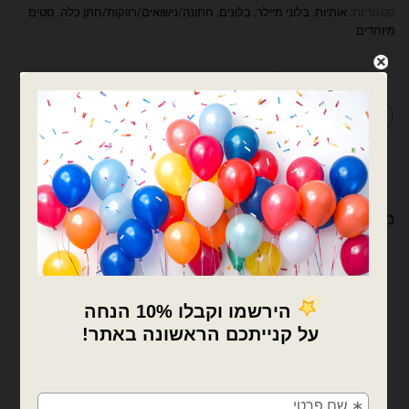
קטגוריות:
אותיות
,
בלוני מיילר
,
בלונים
,
חתונה/נישואים/רווקות/חתן כלה
,
סטים
מיוחדים
מדיניות החלפות / החזרות
מוצרים קשורים
×
🚚