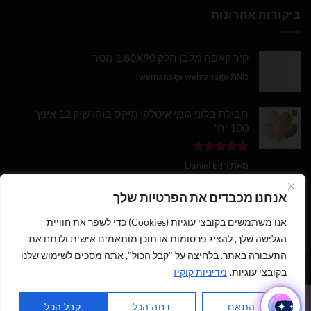
ביקורות אחרונות
קיר קאפה מלבן חלק 1.80X90 מטר
מאת wemanage wemanage
חבילת בלוני גומי איטלקי מיקס בוהו שיק 12 אינץ' -
100 יח'
דורג
5
מתוך
מאת Daniel Edri
5
בלון מספר 9 בצבע זהב מטאלי גודל 34 אינץ
אנחנו מכבדים את הפרטיות שלך
אנו משתמשים בקובצי עוגיות (Cookies) כדי לשפר את חוויית
דורג
5
מתוך
מאת wemanage wemanage
5
הגלישה שלך, להציג פרסומות או תוכן מותאמים אישית ולנתח את
התעבורה באתר. בלחיצה על "קבל הכול", אתה מסכים לשימוש שלנו
1
בקובצי עוגיות.
מדיניות קוקיז
כתבו לנו ישירות לווצאפ
כל הזכויות שמורות 2026 ©
נוי עמיר - שיווק והפצת בלונים וציוד נלווה
|
התאם
דחה הכל
קבל הכל