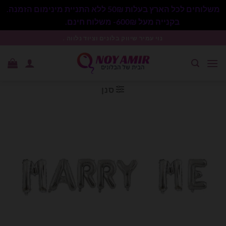
משלוחים לכל הארץ בעלות 50₪ ללא התניית מינימום הזמנה.
בקנייה מעל 600₪- משלוח חינם.
סגור
Ski
נוי עמיר שיווק בלונים וציוד נלווה .
t
conten
סנן