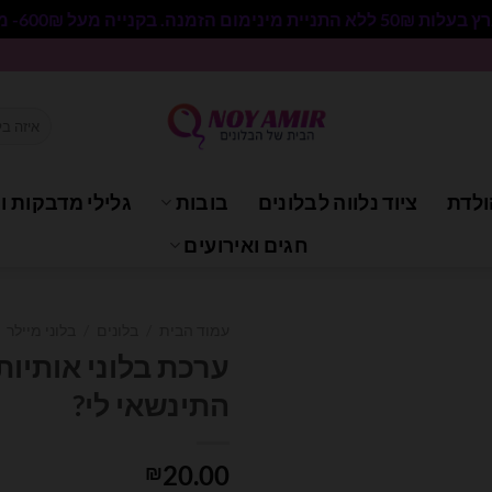
 בקנייה מעל 600₪- משלוח חינם.
חיפוש
עבור:
ולדת
ציוד נלווה לבלונים
בובות
גלילי מדבקות וי
חגים ואירועים
עמוד הבית
/
בלונים
/
בלוני מיילר
התינשאי לי?
20.00
₪