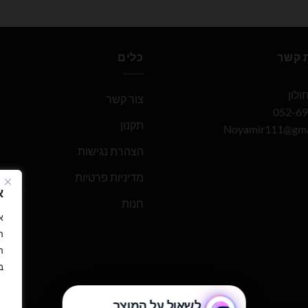
ת קשר
כלים
צור קשר
תקנון
Noyamir111@gma
הצהרת נגישות
מדיניות פרטיות
א
חנות
ה
ה
ב