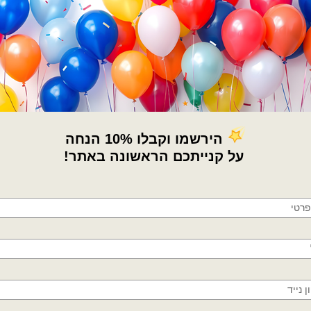
קטגוריות:
אותיות
,
בלוני מיילר
,
בלונים
,
חת
מיוחדים
תגיות:
בלון בצורת טבעת
,
בלון סימן שאל
נישואים
,
בלונים להצעת נישואין
,
בלונים ל
נישואים
,
ערכת אותיות התינשאי לי
,
שלט ב
תיאור
×
🚚
מדיניות החלפות / החזר
משלוחים מהיום למחר!
חולון, בת ים, תל אביב, ראשון לציון, גבעתיים, רמת
גן, בני ברק, אזור, נס ציונה, רמלה, לוד, אשדוד, יבנה,
פתח תקווה