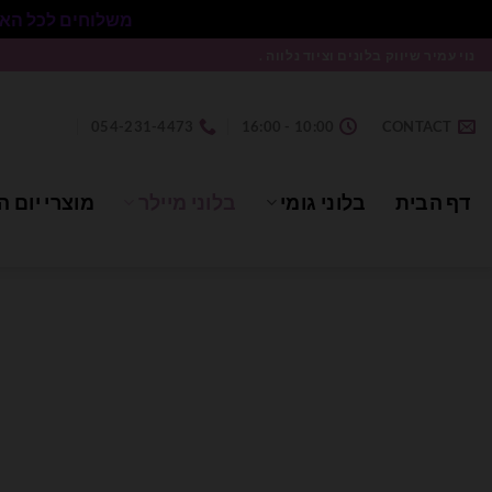
משלוחים לכל הארץ בעלות 50₪ ללא התניית מינימום הזמנה.
Ski
נוי עמיר שיווק בלונים וציוד נלווה .
t
conten
054-231-4473
10:00 - 16:00
CONTACT
דף הבית
בלוני גומי
בלוני מיילר
מוצרי יום ה