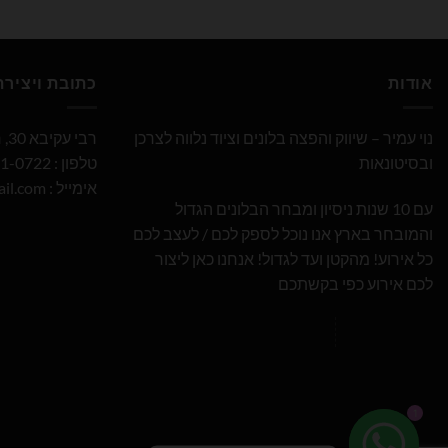
אודות
כתובת ויציר
נוי עמיר – שיווק והפצה בלונים וציוד נלווה לצרכן
רבי עקיבא 30, חולון
ובסיטונאות
טלפון : 052-691-0722
אימייל :
il.com
עם 10 שנות ניסיון ומבחר הבלונים הגדול
והמובחר בארץ אנו נוכל לספק לכם / לעצב לכם
כל אירוע! מהקטן ועד לגדול! אנחנו כאן ליצור
לכם אירוע כפי בקשתכם
1