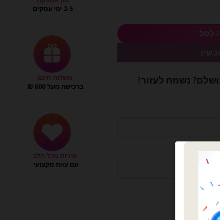
 לסל
כשיו
ושלם? נשמח לעזור!