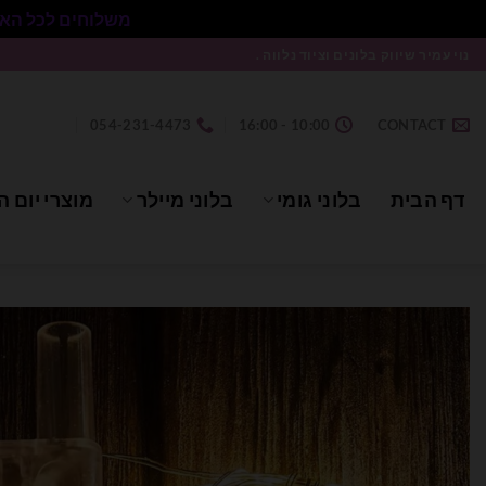
משלוחים לכל הארץ בעלות 50₪ ללא התניית מינימום הזמנה.
Ski
נוי עמיר שיווק בלונים וציוד נלווה .
t
conten
054-231-4473
10:00 - 16:00
CONTACT
דף הבית
בלוני גומי
בלוני מיילר
מוצרי יום ה