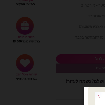
ף אורות לד
מונה להמחשה בלבד
 לסל
כשיו
ושלם? נשמח לעזור!