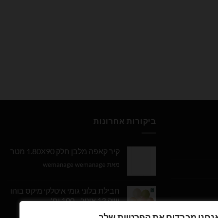
ביקורות אחרונות
קיר קאפה מלבן חלק 1.80X90 מטר
מאת wemanage wemanage
חבילת בלוני גומי איטלקי מיקס בוהו
שיק 12 אינץ' - 100 יח'
נחנו מכבדים את הפרטיות שלך