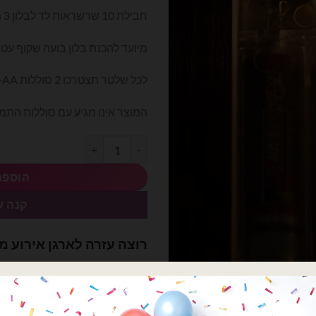
חבילת 10 שרשראות לד לבלון 3 מטר – אור צהוב
מיועד להכנת בלון בועה שקוף עטו
לכל שלטר תצטרכו 2 סוללות AA+ (אצבע פשוטות)
המוצר אינו מגיע עם סוללות הת
כמות של 10 שרשראות לד לבלון 3 מטר - אור צהוב
הוספה
קנה ע
רוצה עזרה לארגן אירוע מ
השם שלך