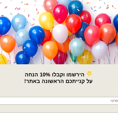
הטלפון שלך
קטגוריות:
בלונים וציוד נלווה
,
דובים ציוד 
העצמאות
,
ציוד נלווה לבלונים
תגיות:
אורות לבלונים
,
אורות צבעוני
,
בלון
×
אורות לד
,
בלוני לד
,
בלוני לד צבעוני
,
בלונ
🚚
לדים לבלון
,
לשים לבלונים
,
שרשרת אור צ
משלוחים מהיום למחר!
מידע נוסף
חולון, בת ים, תל אביב, ראשון לציון, גבעתיים, רמת
גן, בני ברק, אזור, נס ציונה, רמלה, לוד, אשדוד, יבנה,
מדיניות החלפות / החזר
פתח תקווה