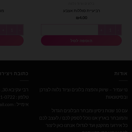
בלונים וציוד נלווה
רביעיית סוללות אצבע
מארז 15 ר
₪
4.00
כמות של רביעיית סוללות אצבע
כמות של מארז 15 רביעיות סוללו
הוספה לסל
אודות
כתובת ויציר
נוי עמיר – שיווק והפצה בלונים וציוד נלווה לצרכן
רבי עקיבא 30, חולון
ובסיטונאות
טלפון : 052-691-0722
אימייל :
il.com
עם 10 שנות ניסיון ומבחר הבלונים הגדול
והמובחר בארץ אנו נוכל לספק לכם / לעצב לכם
כל אירוע! מהקטן ועד לגדול! אנחנו כאן ליצור