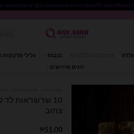
 בקנייה מעל 600₪- משלוח חינם.
חיפוש
עבור:
ולדת
ציוד נלווה לבלונים
בובות
גלילי מדבקות וי
חגים ואירועים
עמוד הבית
/
חגים ואירועים
/
יום 
צהוב
51.00
₪