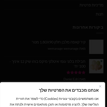
מדיניות פרטיות
חנות
ביקורות אחרונות
קיר קאפה מלבן חלק 1.80X90 מטר
מאת wemanage wemanage
חבילת בלוני גומי איטלקי מיקס בוהו שיק 12 אינץ' -
100 יח'
דורג
5
מתוך
מאת Daniel Edri
5
בלון מספר 9 בצבע זהב מטאלי גודל 34 אינץ
אנחנו מכבדים את הפרטיות שלך
אנו משתמשים בקובצי עוגיות (Cookies) כדי לשפר את חוויית
דורג
5
מתוך
מאת wemanage wemanage
5
הגלישה שלך, להציג פרסומות או תוכן מותאמים אישית ולנתח את