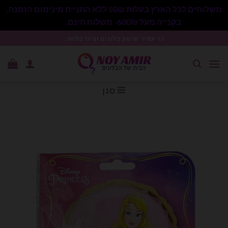
משלוחים לכל הארץ בעלות 50₪ ללא התניית מינימום הזמנה.
בקנייה מעל 600₪- משלוח חינם.
סגור
Ski
נוי עמיר שיווק בלונים וציוד נלווה .
t
conten
סנן