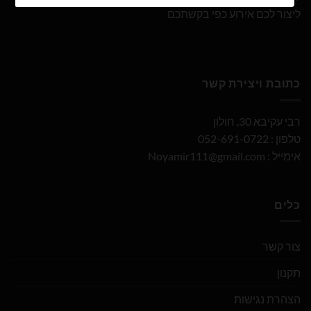
ליצור לכם אירוע כפי בקשתכם
כתובת ויצירת קשר
רבי עקיבא 30, חולון
טלפון : 052-691-0722
אימייל :
Noyamir111@gmail.com
כלים
צור קשר
תקנון
הצהרת נגישות