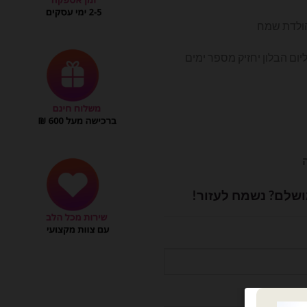
כחי
:
₪89.
ושלם? נשמח לעזור!