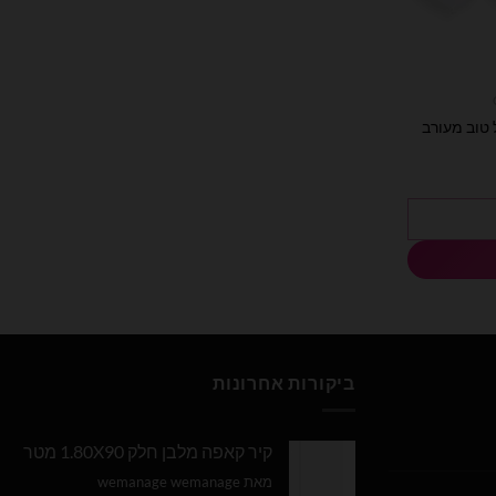
פס מזל טוב מעורב
מחיר
נוכחי
וא:
₪89.00
ביקורות אחרונות
קיר קאפה מלבן חלק 1.80X90 מטר
מאת wemanage wemanage