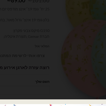
89.00
101.00
המקורי
הנו
25 יח׳ גומי 19׳ אינצ מודפס יום הולדת שמח
היה:
הוא
00.
₪101.00.
בלון גומי 19 אינצ׳ גדול מאוד, בהליום הבלון יחזיק מספר ימים
G150 מיקס צבעי מקרון
חברת Gemar ,תוצרת איטליה;
המלאי אזל
צרפו אותי לרשימת המתנה
רוצה עזרה לארגן אירוע מ
השם שלך
הטלפון שלך