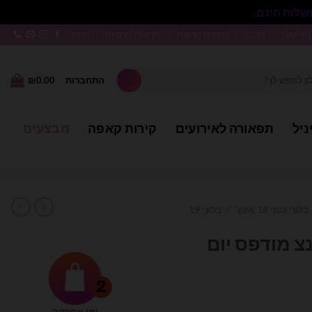
סגור
צור קשר
תקנון
הצהרת נגישות
מדיניות פרטיות
חנות
התחברות
0.00
₪
ניל
תפאורה לאירועים
קירות קאפה
מבצעים
בלוני גומי 18 אינץ'
/
בלוני 19
גומי 19׳ אינצ מודפס יום
יר