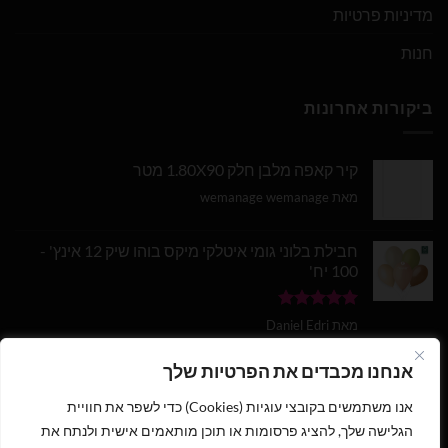
מדיניות פרטיות
חנות
ביקורות אחרונות
קיר קאפה מלבן חלק 1.80X90 מטר
מאת wemanage wemanage
חבילת בלוני גומי איטלקי מיקס בוהו שיק 12 אינץ' -
100 יח'
דורג
5
מתוך
מאת Daniel Edri
5
בלון מספר 9 בצבע זהב מטאלי גודל 34 אינץ
אנחנו מכבדים את הפרטיות שלך
אנו משתמשים בקובצי עוגיות (Cookies) כדי לשפר את חוויית
דורג
5
מתוך
מאת wemanage wemanage
5
הגלישה שלך, להציג פרסומות או תוכן מותאמים אישית ולנתח את