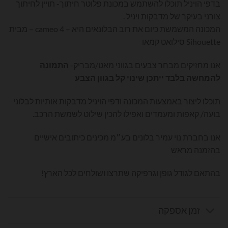
בדפי הויניל תוכלו להשתמש במכונת פלוטר חיתוך- תויין לחיתוך
צורני בעיקר של מדבקות ויניל .
המכונה המשמשת כיום את רוב הבלונאים היא – cameo 4 – מבית
Sihouette סילואט קמאו
אנו מחזיקים מבחר צבעים בגווני מאט/מבריק-
התמונה
להמחשה בלבד ייתכן שינוי קל בגוון הצבע
תוכלו ליצור באמצעות המכונה ודפי הויניל מדבקות אותיות לבלוני
בועה/ קאפות ומעמדים ואפילו להכין שילוט לשמשת הרכב.
אנו בחברת נוי עמיר בלונים בע״מ מכינים כיתובים אישיים
בהזמנה מראש
בהתאם לגודל גופן וגרפיקה שתרצו ושולחים לכל הארץ!
זמן אספקה