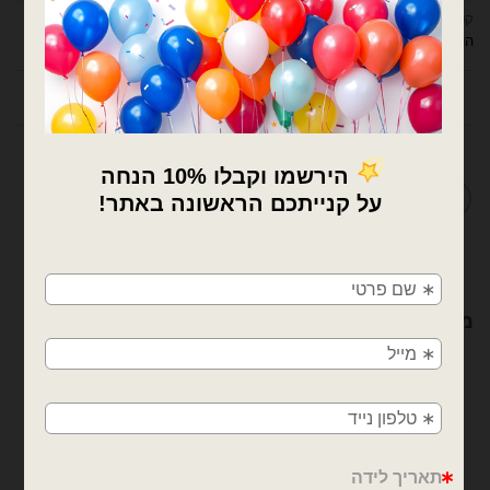
קטגוריות:
בלונים וציוד נלווה
,
גלילי מדבקות ויניל
,
דובים ציוד למעצבים ומוצרי יום
הולדת
,
ציוד נלווה לבלונים
תיאור
מדיניות החלפות / החזרות
×
🚚
משלוחים מהיום למחר!
מוצרים קשורים
חולון, בת ים, תל אביב, ראשון לציון, גבעתיים, רמת
גן, בני ברק, אזור, נס ציונה, רמלה, לוד, אשדוד, יבנה,
פתח תקווה