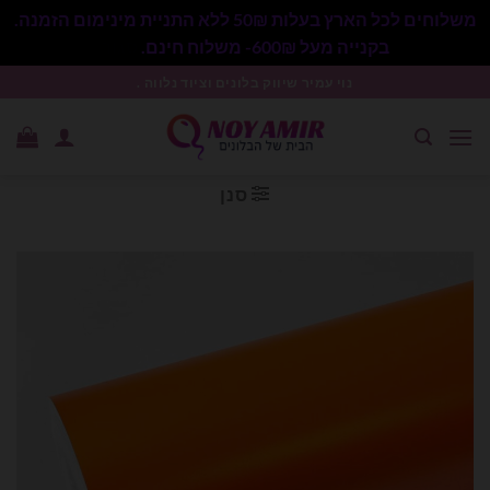
משלוחים לכל הארץ בעלות 50₪ ללא התניית מינימום הזמנה.
בקנייה מעל 600₪- משלוח חינם.
סגור
Ski
נוי עמיר שיווק בלונים וציוד נלווה .
t
conten
סנן