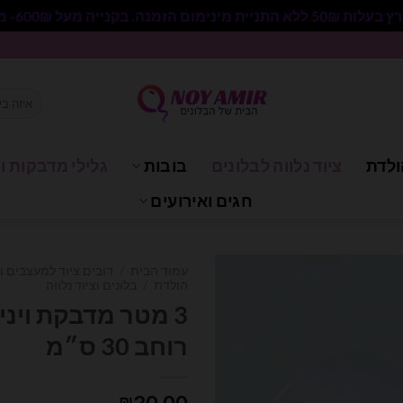
 בקנייה מעל 600₪- משלוח חינם.
חיפוש
עבור:
ולדת
ציוד נלווה לבלונים
בובות
גלילי מדבקות וי
חגים ואירועים
עמוד הבית
/
דובים ציוד למעצבים ו
הולדת
/
בלונים וציוד נלווה
3 מטר מדבקת ויני
רוחב 30 ס״מ
₪