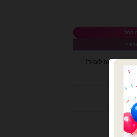
 לסל
כשיו
ושלם? נשמח לעזור!