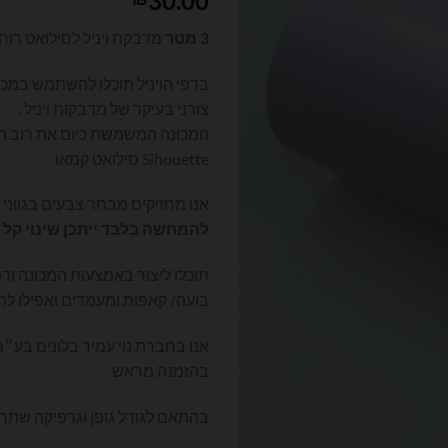
30.00
3 מטר
מדבקת ויניל לסילואט רוחב 30 ס
בדפי הויניל תוכלו להשתמש במכונ
צורני בעיקר של מדבקות ויניל .
Sihouette סילואט קמאו
אנו מחזיקים מבחר צבעים בגווני
להמחשה בלבד ייתכן שינוי קל 
תוכלו ליצור באמצעות המכונה ודפי
בועה/ קאפות ומעמדים ואפילו לה
אנו בחברת נוי עמיר בלונים בע״מ
בהזמנה מראש
בהתאם לגודל גופן וגרפיקה שתרצ