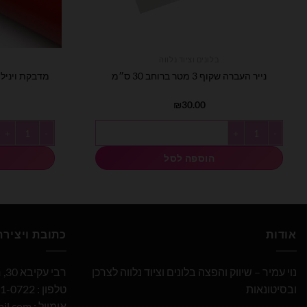
בלונים וציוד נלווה
נייר העברה שקוף 3 מטר ברוחב 30 ס״מ
₪
30.00
כמות של נייר העברה שקוף 3 מטר ברוחב 30 ס״מ
כמות של מדבקת ויניל אדום 3 
הוספה לסל
אודות
כתובת ויציר
נוי עמיר – שיווק והפצה בלונים וציוד נלווה לצרכן
רבי עקיבא 30, חולון
ובסיטונאות
טלפון : 052-691-0722
אימייל :
il.com