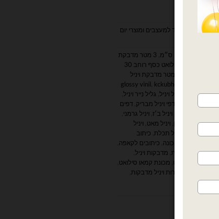
 ויניל
,
דובים ציוד למעצבים ומוצרי יום
,
3 מטר מדבקת
3 מטר מדבקת ויניל לסילואט כסף רוחב 30
,
3 מטר מדבקת ויניל
glossy vinil
,
kckubho
,
Matt vinyl
,
,
,
גליל ויניל
,
גליל נייר ויניל
,
,
דפי ויניל מאט
,
דפי ויניל מבריק
,
דפים
אדום
,
ויניל איטלקי
,
ויניל ב׳ז
,
ויניל גרמני
,
ניל כתום
,
ויניל לבן
,
ויניל מאט
,
ויניל
ר
,
ויניל שמנת
,
ויניל תכלת
,
כיתוב
קות
,
כיתובים למכונה
,
כיתובים לקאפה
,
ות גדולות אותיות
,
מדבקות ויניל
,
מדבקות לסילואט
,
מכונת קמאו סילואט
,
ר העברה שקוף
,
ניירות ויניל מדבקות
,