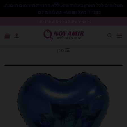
משלוחים לכל הארץ בעלות 50₪ ללא התניית מינימום הזמנה.
בקנייה מעל 600₪- משלוח חינם.
סגור
Ski
נוי עמיר שיווק בלונים וציוד נלווה .
t
conten
סנן