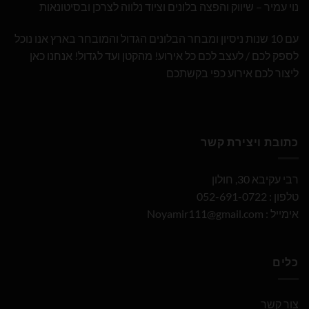
נוי עמיר – שיווק והפצה בלונים וציוד נלווה לצרכן ובסיטונאות
עם 10 שנות ניסיון ומבחר הבלונים הגדול והמובחר בארץ אנו נוכל
לספק לכם / לעצב לכם כל אירוע! מהקטן ועד לגדול! אנחנו כאן
ליצור לכם אירוע כפי בקשתכם
כתובת ויצירת קשר
רבי עקיבא 30, חולון
טלפון : 052-691-0722
אימייל :
Noyamir111@gmail.com
כלים
צור קשר