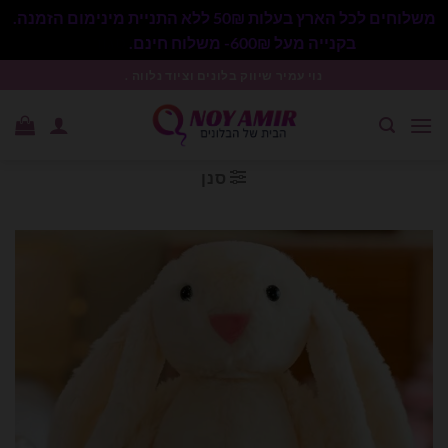
משלוחים לכל הארץ בעלות 50₪ ללא התניית מינימום הזמנה.
בקנייה מעל 600₪- משלוח חינם.
סגור
Ski
נוי עמיר שיווק בלונים וציוד נלווה .
t
conten
סנן