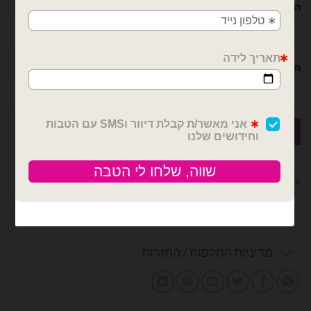
השם שלך
הטלפון שלך
קטגוריות:
בלוני בובו
,
חגים ואירועים
,
טו באב + וולנטיין
,
מבצעים / חיסול מלאי
חוות דעת (0)
מדיניות החלפות / החזרות