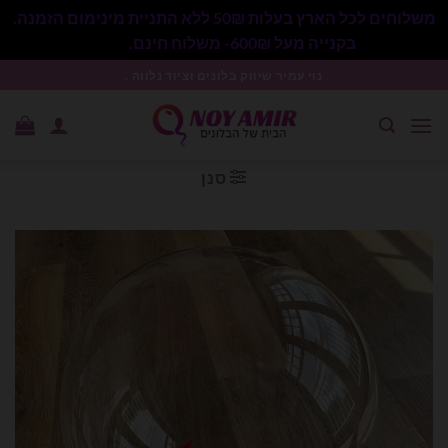
משלוחים לכל הארץ בעלות 50₪ ללא התניית מינימום הזמנה.
בקנייה מעל 600₪- משלוח חינם.
סגור
Ski
נוי עמיר שיווק בלונים וציוד נלווה .
t
conten
סנן