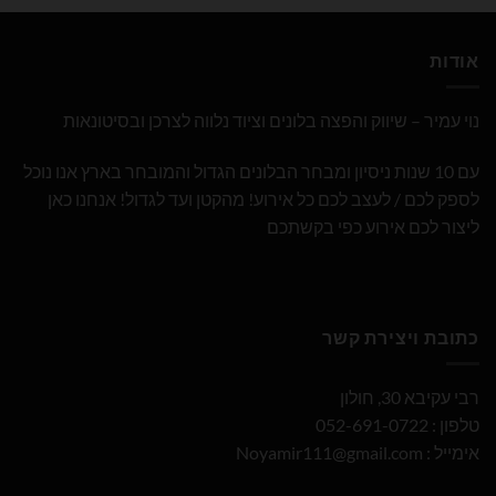
אודות
נוי עמיר – שיווק והפצה בלונים וציוד נלווה לצרכן ובסיטונאות
עם 10 שנות ניסיון ומבחר הבלונים הגדול והמובחר בארץ אנו נוכל
לספק לכם / לעצב לכם כל אירוע! מהקטן ועד לגדול! אנחנו כאן
ליצור לכם אירוע כפי בקשתכם
כתובת ויצירת קשר
רבי עקיבא 30, חולון
טלפון : 052-691-0722
אימייל :
Noyamir111@gmail.com