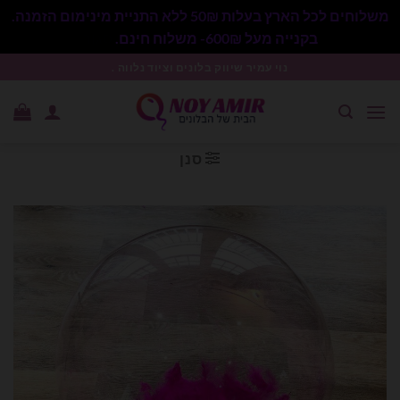
משלוחים לכל הארץ בעלות 50₪ ללא התניית מינימום הזמנה.
בקנייה מעל 600₪- משלוח חינם.
סגור
Ski
נוי עמיר שיווק בלונים וציוד נלווה .
t
conten
סנן