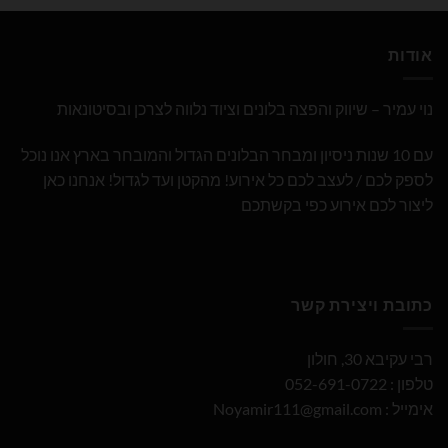
אודות
נוי עמיר – שיווק והפצה בלונים וציוד נלווה לצרכן ובסיטונאות
עם 10 שנות ניסיון ומבחר הבלונים הגדול והמובחר בארץ אנו נוכל
לספק לכם / לעצב לכם כל אירוע! מהקטן ועד לגדול! אנחנו כאן
ליצור לכם אירוע כפי בקשתכם
כתובת ויצירת קשר
רבי עקיבא 30, חולון
טלפון : 052-691-0722
אימייל :
Noyamir111@gmail.com